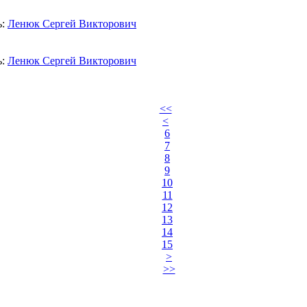
ь:
Ленюк Сергей Викторович
ь:
Ленюк Сергей Викторович
<<
<
6
7
8
9
10
11
12
13
14
15
>
>>