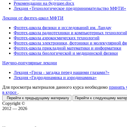
Рекомендации на будущее.docx
Лекция «Технологическое предпринимательство МФТИ»
Лекции от физтех-школ МФТИ
Физтех-школа физики и исследований им. Ландау
Физтех-школа радиотехники и компьютерных технологи
Физтех-школа аэрокосмических технологий
Физтех-школа электроники, фотоники и молекулярной ф
Физтех-школа прикладной математики и информатики
Физтех-школа биологической и медицинской физики
Научно-популярные лекции
Лекция «Гроза - загадка перед нашими глазами?»
Лекция «Гидродинамика и аэродинамика»
Для просмотра материалов данного курса необходимо
принять 
в курсе
.
Перейти к предыдущему материалу
Перейти к следующему мат
Copyright ©
2012 — 2026