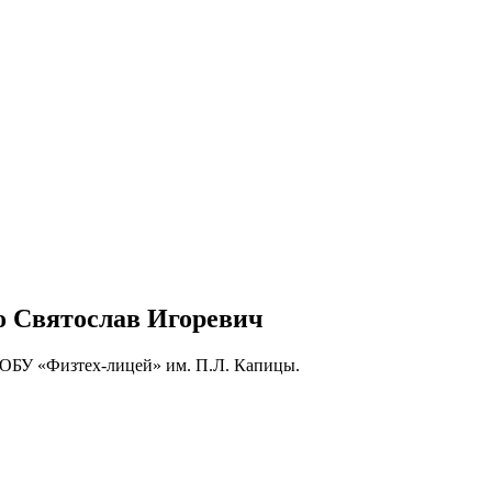
 Святослав Игоревич
ОБУ «Физтех-лицей» им. П.Л. Капицы.