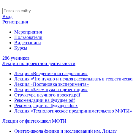
Вход
Регистрация
Мероприятия
Пользователи
Видеозаписи
Курсы
286 учеников
Лекции по проектной деятельности
Лекция «Введение в исследования»
Лекция «Что нужно и нельзя рассказывать в теоретическо
Лекция «Постановка эксперимента»
Лекция «Зачем нужна презентация»
Структура научного проекта.pdf
Рекомендации на будущее.pdf
Рекомендации на будущее.docx
Лекция «Технологическое предпринимательство МФТИ»
Лекции от физтех-школ МФТИ
Физтех-школа физики и исследований им. Ландау