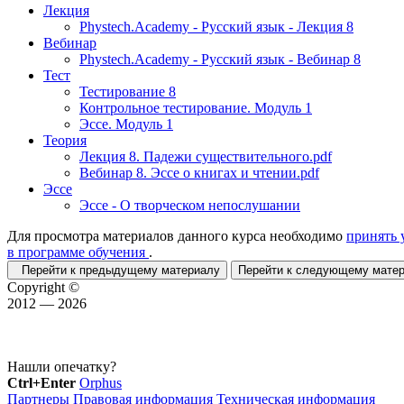
Лекция
Phystech.Academy - Русский язык - Лекция 8
Вебинар
Phystech.Academy - Русский язык - Вебинар 8
Тест
Тестирование 8
Контрольное тестирование. Модуль 1
Эссе. Модуль 1
Теория
Лекция 8. Падежи существительного.pdf
Вебинар 8. Эссе о книгах и чтении.pdf
Эссе
Эссе - О творческом непослушании
Для просмотра материалов данного курса необходимо
принять 
в программе обучения
.
Перейти к предыдущему материалу
Перейти к следующему мат
Copyright ©
2012 — 2026
Нашли опечатку?
Ctrl+Enter
Orphus
Партнеры
Правовая информация
Техническая информация