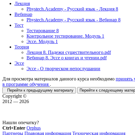
Лекция
Phystech.Academy - Русский язык - Лекция 8
Вебинар
Phystech.Academy - Русский язык - Вебинар 8
Тест
Тестирование 8
Контрольное тестирование. Модуль 1
Эссе. Модуль 1
Теория
Лекция 8. Падежи существительного.pdf
Вебинар 8. Эссе о книгах и чтении.pdf
Эссе
Эссе - О творческом непослушании
Для просмотра материалов данного курса необходимо
принять 
в программе обучения
.
Перейти к предыдущему материалу
Перейти к следующему мат
Copyright ©
2012 — 2026
Нашли опечатку?
Ctrl+Enter
Orphus
Партнеры
Правовая информация
Техническая информация