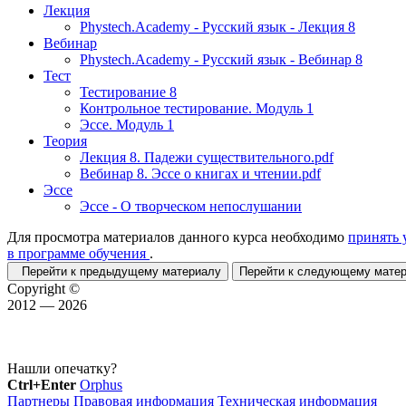
Лекция
Phystech.Academy - Русский язык - Лекция 8
Вебинар
Phystech.Academy - Русский язык - Вебинар 8
Тест
Тестирование 8
Контрольное тестирование. Модуль 1
Эссе. Модуль 1
Теория
Лекция 8. Падежи существительного.pdf
Вебинар 8. Эссе о книгах и чтении.pdf
Эссе
Эссе - О творческом непослушании
Для просмотра материалов данного курса необходимо
принять 
в программе обучения
.
Перейти к предыдущему материалу
Перейти к следующему мат
Copyright ©
2012 — 2026
Нашли опечатку?
Ctrl+Enter
Orphus
Партнеры
Правовая информация
Техническая информация