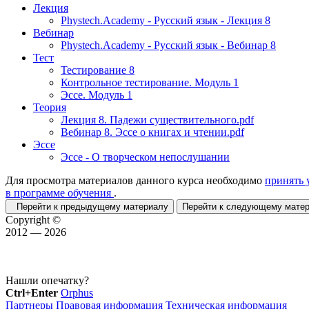
Лекция
Phystech.Academy - Русский язык - Лекция 8
Вебинар
Phystech.Academy - Русский язык - Вебинар 8
Тест
Тестирование 8
Контрольное тестирование. Модуль 1
Эссе. Модуль 1
Теория
Лекция 8. Падежи существительного.pdf
Вебинар 8. Эссе о книгах и чтении.pdf
Эссе
Эссе - О творческом непослушании
Для просмотра материалов данного курса необходимо
принять 
в программе обучения
.
Перейти к предыдущему материалу
Перейти к следующему мат
Copyright ©
2012 — 2026
Нашли опечатку?
Ctrl+Enter
Orphus
Партнеры
Правовая информация
Техническая информация