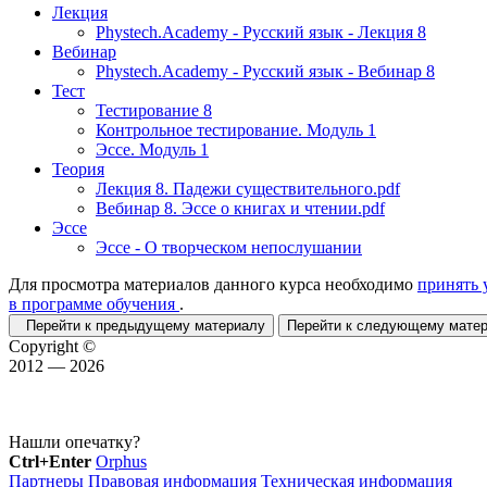
Лекция
Phystech.Academy - Русский язык - Лекция 8
Вебинар
Phystech.Academy - Русский язык - Вебинар 8
Тест
Тестирование 8
Контрольное тестирование. Модуль 1
Эссе. Модуль 1
Теория
Лекция 8. Падежи существительного.pdf
Вебинар 8. Эссе о книгах и чтении.pdf
Эссе
Эссе - О творческом непослушании
Для просмотра материалов данного курса необходимо
принять 
в программе обучения
.
Перейти к предыдущему материалу
Перейти к следующему мат
Copyright ©
2012 — 2026
Нашли опечатку?
Ctrl+Enter
Orphus
Партнеры
Правовая информация
Техническая информация