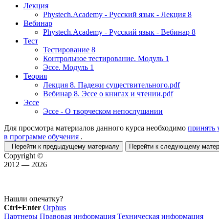
Лекция
Phystech.Academy - Русский язык - Лекция 8
Вебинар
Phystech.Academy - Русский язык - Вебинар 8
Тест
Тестирование 8
Контрольное тестирование. Модуль 1
Эссе. Модуль 1
Теория
Лекция 8. Падежи существительного.pdf
Вебинар 8. Эссе о книгах и чтении.pdf
Эссе
Эссе - О творческом непослушании
Для просмотра материалов данного курса необходимо
принять 
в программе обучения
.
Перейти к предыдущему материалу
Перейти к следующему мат
Copyright ©
2012 — 2026
Нашли опечатку?
Ctrl+Enter
Orphus
Партнеры
Правовая информация
Техническая информация