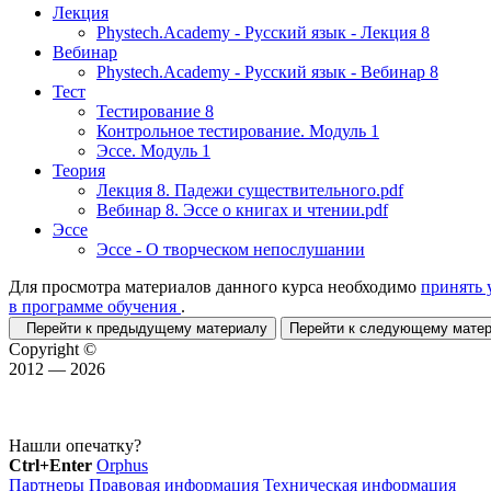
Лекция
Phystech.Academy - Русский язык - Лекция 8
Вебинар
Phystech.Academy - Русский язык - Вебинар 8
Тест
Тестирование 8
Контрольное тестирование. Модуль 1
Эссе. Модуль 1
Теория
Лекция 8. Падежи существительного.pdf
Вебинар 8. Эссе о книгах и чтении.pdf
Эссе
Эссе - О творческом непослушании
Для просмотра материалов данного курса необходимо
принять 
в программе обучения
.
Перейти к предыдущему материалу
Перейти к следующему мат
Copyright ©
2012 — 2026
Нашли опечатку?
Ctrl+Enter
Orphus
Партнеры
Правовая информация
Техническая информация