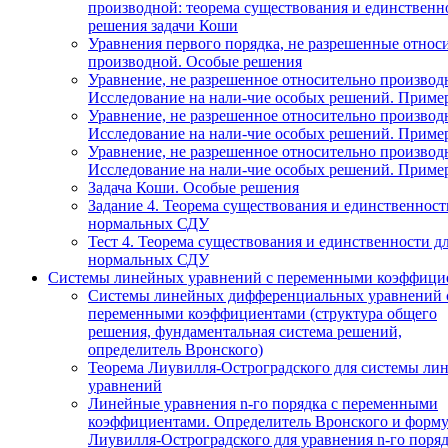
производной: теорема существования и единственн
решения задачи Коши
Уравнения первого порядка, не разрешенные относ
производной. Особые решения
Уравнение, не разрешенное относительно производ
Исследование на нали-чие особых решений. Приме
Уравнение, не разрешенное относительно производ
Исследование на нали-чие особых решений. Приме
Уравнение, не разрешенное относительно производ
Исследование на нали-чие особых решений. Приме
Задача Коши. Особые решения
Задание 4. Теорема существования и единственност
нормальных СДУ
Тест 4. Теорема существования и единственности д
нормальных СДУ
Системы линейных уравнений с переменными коэффици
Системы линейных дифференциальных уравнений 
переменными коэффициентами (структура общего
решения, фундаментальная система решений,
определитель Вронского)
Теорема Лиувилля-Остроградского для системы ли
уравнений
Линейные уравнения n-го порядка с переменными
коэффициентами. Определитель Вронского и форму
Лиувилля-Остроградского для уравнения n-го поря