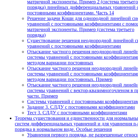
матричной экспоненты. Пример 2 (система третьего
порядка) линейных дифференциальных уравнений 
постоянными коэффициентами. Часть 14
Решение задачи Коши для однородной линейной си
уравнений с постоянными коэффициентами с пом
матричной экспоненты. Пример (система третьего
порядка)
Существование решения неоднородной линейной с
уравнений с постоянными коэффициентами
Отыскание частного решения неоднородной линей
системы уравнений с постоянными коэффициентам
методом вариации постоянных
Отыскание частного решения неоднородной линей
системы уравнений с постоянными коэффициентам
методом вариации постоянных. Пример
Отыскание частного решения неоднородной линей
системы уравнений с вектор-квазимногочленом в п
части. Пример
Системы уравнений с постоянными коэффициента
Задание 3. СЛДУ с постоянными коэффициентами
Тест 3. СЛДУ с постоянными коэффициентами
Теорема существования и единственности для нормальн
систем дифференциальных уравнений и для уравнения n-
порядка в нормальном виде. Особые решения
Уравнения первого порядка, не разрешенные относ