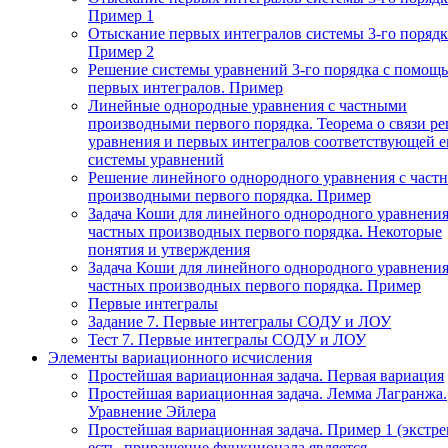
Пример 1
Отыскание первых интегралов системы 3-го порядк
Пример 2
Решение системы уравнений 3-го порядка с помощ
первых интегралов. Пример
Линейные однородные уравнения с частными
производными первого порядка. Теорема о связи р
уравнения и первых интегралов соответствующей 
системы уравнений
Решение линейного однородного уравнения с част
производными первого порядка. Пример
Задача Коши для линейного однородного уравнения
частных производных первого порядка. Некоторые
понятия и утверждения
Задача Коши для линейного однородного уравнения
частных производных первого порядка. Пример
Первые интегралы
Задание 7. Первые интегралы СОДУ и ЛОУ
Тест 7. Первые интегралы СОДУ и ЛОУ
Элементы вариационного исчисления
Простейшая вариационная задача. Первая вариация
Простейшая вариационная задача. Лемма Лагранжа.
Уравнение Эйлера
Простейшая вариационная задача. Пример 1 (экстр
есть, приращение функционала является