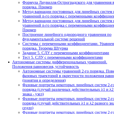
Формула Лиувилля-Остроградского для уравнения 
порядка. Пример
Метод вариации постоянных для линейных систем 
уравнений n-го порядка с переменными коэффицие
Метод вариации постоянных для линейных систем 
уравнений n-го порядка с переменными коэффицие
Пример
Построение линейного однородного уравнения по
фундаментальной системе решений
Системы с переменными коэффициентами. Уравнен
порядка. Теорема Штурма
Задание 5. СЛУ с переменными коэффициентами
Тест 5. СЛУ с переменными коэффициентами
Автономные системы дифференциальных уравнений.
Положения равновесия, устойчивость
Автономные системы уравнений 2-го порядка. Пов
фазовых траекторий в окрестности положения равн
(понятия и определения)
Фазовые портреты некоторых линейных систем 2-г
порядка (случай различных действительных λ1 и λ2
знака - узел)
Фазовые портреты некоторых линейных систем 2-г
порядка (случай действительных λ1 и λ2 разного зна
седло)
Фазовые портреты некоторых линейных систем 2-г