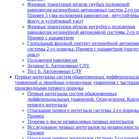
Фазовые траектории вблизи грубых положений
равновесия нелинейных автономных систем 2-го по
Пример 5 (два положения равновесия - неустойчив
фокус и устойчивый узел)
Фазовые траектории вблизи негрубого положения
равновесия нелинейной автономной системы 2-го п
Пример с параметром
Глобальный фазовый портрет нелинейной автоном
системы 2-го порядка. Пример с параметром (пред
цикл)
Положения равновесия
Задание 6. Автономные СДУ.
Тест 6. Автономные СДУ
Первые интегралы систем обыкновенных дифференциал
уравнений и линейные однородные уравнения с частным
производными первого порядка
Первые интегралы систем обыкновенных
дифференциальных уравнений. Определения. Крит
первого интеграла
Отыскание первого интеграла системы 2-го порядка
Пример
Теорема о числе независимых первых интегралов
Исследование первых интегралов на независимость
Пример
Отыскание первых интегралов системы 3-го порядк