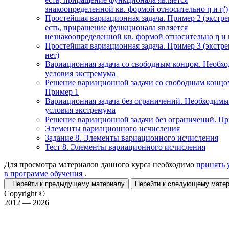
знакоопределенной кв. формой относительно η и η')
Простейшая вариационная задача. Пример 2 (экстр
есть, приращение функционала является
незнакоопределенной кв. формой относительно η и η
Простейшая вариационная задача. Пример 3 (экстр
нет)
Вариационная задача со свободным концом. Необх
условия экстремума
Решение вариационной задачи со свободным концо
Пример 1
Вариационная задача без ограничений. Необходимы
условия экстремума
Решение вариационной задачи без ограничений. П
Элементы вариационного исчисления
Задание 8. Элементы вариационного исчисления
Тест 8. Элементы вариационного исчисления
Для просмотра материалов данного курса необходимо
принять 
в программе обучения
.
Перейти к предыдущему материалу
Перейти к следующему мат
Copyright ©
2012 — 2026