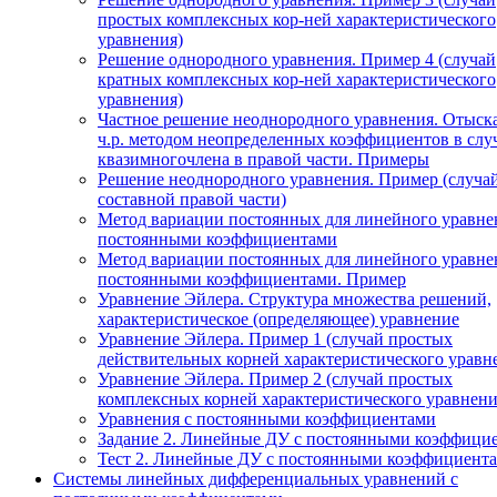
простых комплексных кор-ней характеристического
уравнения)
Решение однородного уравнения. Пример 4 (случай
кратных комплексных кор-ней характеристического
уравнения)
Частное решение неоднородного уравнения. Отыск
ч.р. методом неопределенных коэффициентов в слу
квазимногочлена в правой части. Примеры
Решение неоднородного уравнения. Пример (случа
составной правой части)
Метод вариации постоянных для линейного уравне
постоянными коэффициентами
Метод вариации постоянных для линейного уравне
постоянными коэффициентами. Пример
Уравнение Эйлера. Структура множества решений,
характеристическое (определяющее) уравнение
Уравнение Эйлера. Пример 1 (случай простых
действительных корней характеристического уравн
Уравнение Эйлера. Пример 2 (случай простых
комплексных корней характеристического уравнени
Уравнения с постоянными коэффициентами
Задание 2. Линейные ДУ с постоянными коэффици
Тест 2. Линейные ДУ с постоянными коэффициента
Системы линейных дифференциальных уравнений с