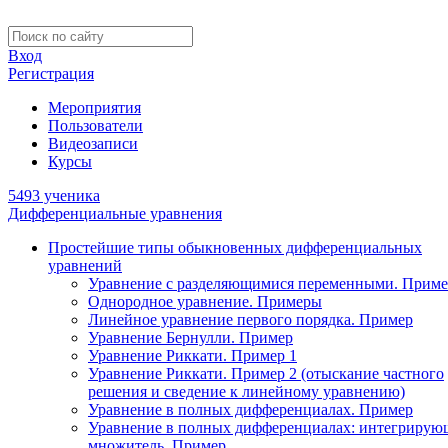
Вход
Регистрация
Мероприятия
Пользователи
Видеозаписи
Курсы
5493 ученика
Дифференциальные уравнения
Простейшие типы обыкновенных дифференциальных
уравнений
Уравнение с разделяющимися переменными. Приме
Однородное уравнение. Примеры
Линейное уравнение первого порядка. Пример
Уравнение Бернулли. Пример
Уравнение Риккати. Пример 1
Уравнение Риккати. Пример 2 (отыскание частного
решения и сведение к линейному уравнению)
Уравнение в полных дифференциалах. Пример
Уравнение в полных дифференциалах: интегриру
множитель. Пример