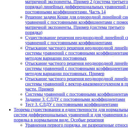
матричной экспоненты. Пример 2 (система третьего
порядка) линейных дифференциальных уравнений 
постоянными коэффициентами. Часть 14
Решение задачи Коши для однородной линейной си
уравнений с постоянными коэффициентами с пом
матричной экспоненты. Пример (система третьего
порядка)
Существование решения неоднородной линейной с
уравнений с постоянными коэффициентами
Отыскание частного решения неоднородной линей
системы уравнений с постоянными коэффициентам
методом вариации постоянных
Отыскание частного решения неоднородной линей
системы уравнений с постоянными коэффициентам
методом вариации постоянных. Пример
Отыскание частного решения неоднородной линей
системы уравнений с вектор-квазимногочленом в п
части. Пример
Системы уравнений с постоянными коэффициента
Задание 3. СЛДУ с постоянными коэффициентами
Тест 3. СЛДУ с постоянными коэффициентами
Теорема существования и единственности для нормальн
систем дифференциальных уравнений и для уравнения n-
порядка в нормальном виде. Особые решения
Уравнения первого порядка, не разрешенные относ