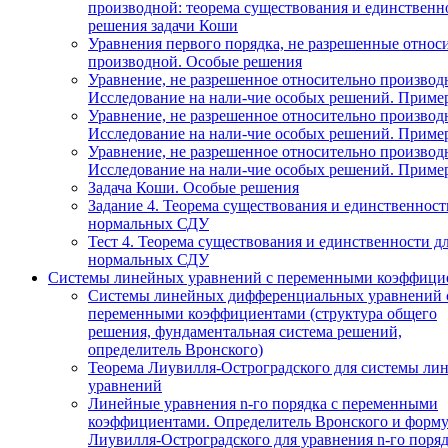
производной: теорема существования и единственн
решения задачи Коши
Уравнения первого порядка, не разрешенные относ
производной. Особые решения
Уравнение, не разрешенное относительно производ
Исследование на нали-чие особых решений. Приме
Уравнение, не разрешенное относительно производ
Исследование на нали-чие особых решений. Приме
Уравнение, не разрешенное относительно производ
Исследование на нали-чие особых решений. Приме
Задача Коши. Особые решения
Задание 4. Теорема существования и единственност
нормальных СДУ
Тест 4. Теорема существования и единственности д
нормальных СДУ
Системы линейных уравнений с переменными коэффици
Системы линейных дифференциальных уравнений 
переменными коэффициентами (структура общего
решения, фундаментальная система решений,
определитель Вронского)
Теорема Лиувилля-Остроградского для системы ли
уравнений
Линейные уравнения n-го порядка с переменными
коэффициентами. Определитель Вронского и форму
Лиувилля-Остроградского для уравнения n-го поря