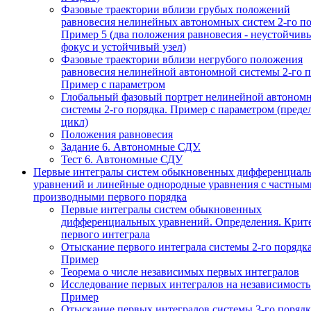
Фазовые траектории вблизи грубых положений
равновесия нелинейных автономных систем 2-го по
Пример 5 (два положения равновесия - неустойчив
фокус и устойчивый узел)
Фазовые траектории вблизи негрубого положения
равновесия нелинейной автономной системы 2-го п
Пример с параметром
Глобальный фазовый портрет нелинейной автоном
системы 2-го порядка. Пример с параметром (пред
цикл)
Положения равновесия
Задание 6. Автономные СДУ.
Тест 6. Автономные СДУ
Первые интегралы систем обыкновенных дифференциал
уравнений и линейные однородные уравнения с частным
производными первого порядка
Первые интегралы систем обыкновенных
дифференциальных уравнений. Определения. Крит
первого интеграла
Отыскание первого интеграла системы 2-го порядка
Пример
Теорема о числе независимых первых интегралов
Исследование первых интегралов на независимость
Пример
Отыскание первых интегралов системы 3-го порядк