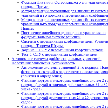
Формула Лиувилля-Остроградского для уравнения 
порядка. Пример
Метод вариации постоянных для линейных систем 
уравнений n-го порядка с переменными коэффицие
Метод вариации постоянных для линейных систем 
уравнений n-го порядка с переменными коэффицие
Пример
Построение линейного однородного уравнения по
фундаментальной системе решений
Системы с переменными коэффициентами. Уравнен
порядка. Теорема Штурма
Задание 5. СЛУ с переменными коэффициентами
Тест 5. СЛУ с переменными коэффициентами
Автономные системы дифференциальных уравнений.
Положения равновесия, устойчивость
Автономные системы уравнений 2-го порядка. Пов
фазовых траекторий в окрестности положения равн
(понятия и определения)
Фазовые портреты некоторых линейных систем 2-г
порядка (случай различных действительных λ1 и λ2
знака - узел)
Фазовые портреты некоторых линейных систем 2-г
порядка (случай действительных λ1 и λ2 разного зна
седло)
Фазовые портреты некоторых линейных систем 2-г