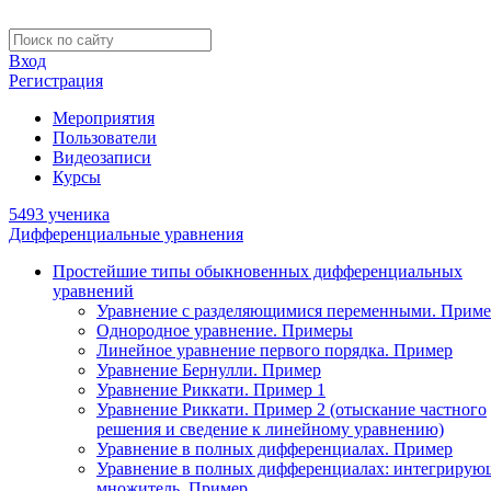
Вход
Регистрация
Мероприятия
Пользователи
Видеозаписи
Курсы
5493 ученика
Дифференциальные уравнения
Простейшие типы обыкновенных дифференциальных
уравнений
Уравнение с разделяющимися переменными. Приме
Однородное уравнение. Примеры
Линейное уравнение первого порядка. Пример
Уравнение Бернулли. Пример
Уравнение Риккати. Пример 1
Уравнение Риккати. Пример 2 (отыскание частного
решения и сведение к линейному уравнению)
Уравнение в полных дифференциалах. Пример
Уравнение в полных дифференциалах: интегриру
множитель. Пример