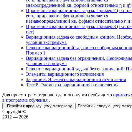
знакоопределенной кв. формой относительно η и η')
Простейшая вариационная задача. Пример 2 (экстр
есть, приращение функционала является
незнакоопределенной кв. формой относительно η и η
Простейшая вариационная задача. Пример 3 (экстр
нет)
Вариационная задача со свободным концом. Необх
условия экстремума
Решение вариационной задачи со свободным концо
Пример 1
Вариационная задача без ограничений. Необходимы
условия экстремума
Решение вариационной задачи без ограничений. П
Элементы вариационного исчисления
Задание 8. Элементы вариационного исчисления
Тест 8. Элементы вариационного исчисления
Для просмотра материалов данного курса необходимо
принять 
в программе обучения
.
Перейти к предыдущему материалу
Перейти к следующему мат
Copyright ©
2012 — 2026