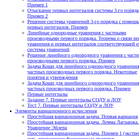
Пример 1
Отыскание первых интегралов системы 3-го порядк
Пример 2
Решение системы уравнений 3-го порядка с помощ
первых интегралов. Пример
Линейные однородные уравнения с частными
производными первого порядка. Теорема о связи р
уравнения и первых интегралов соответствующей 
системы уравнений
Решение линейного однородного уравнения с част
производными первого порядка. Пример
Задача Коши для линейного однородного уравнения
частных производных первого порядка. Некоторые
понятия и утверждения
Задача Коши для линейного однородного уравнения
частных производных первого порядка. Пример
Первые интегралы
Задание 7. Первые интегралы СОДУ и ЛОУ
Тест 7. Первые интегралы СОДУ и ЛОУ
Элементы вариационного исчисления
Простейшая вариационная задача. Первая вариация
Простейшая вариационная задача. Лемма Лагранжа.
Уравнение Эйлера
Простейшая вариационная задача. Пример 1 (экстр
есть, приращение функционала является