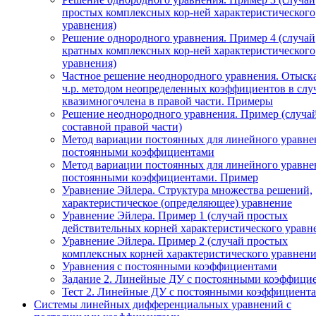
простых комплексных кор-ней характеристического
уравнения)
Решение однородного уравнения. Пример 4 (случай
кратных комплексных кор-ней характеристического
уравнения)
Частное решение неоднородного уравнения. Отыск
ч.р. методом неопределенных коэффициентов в слу
квазимногочлена в правой части. Примеры
Решение неоднородного уравнения. Пример (случа
составной правой части)
Метод вариации постоянных для линейного уравне
постоянными коэффициентами
Метод вариации постоянных для линейного уравне
постоянными коэффициентами. Пример
Уравнение Эйлера. Структура множества решений,
характеристическое (определяющее) уравнение
Уравнение Эйлера. Пример 1 (случай простых
действительных корней характеристического уравн
Уравнение Эйлера. Пример 2 (случай простых
комплексных корней характеристического уравнени
Уравнения с постоянными коэффициентами
Задание 2. Линейные ДУ с постоянными коэффици
Тест 2. Линейные ДУ с постоянными коэффициента
Системы линейных дифференциальных уравнений с