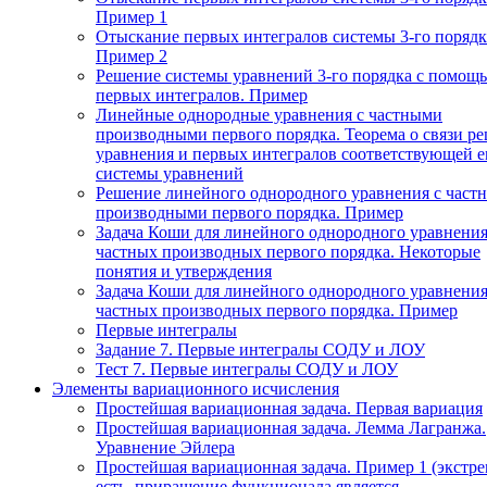
Пример 1
Отыскание первых интегралов системы 3-го порядк
Пример 2
Решение системы уравнений 3-го порядка с помощ
первых интегралов. Пример
Линейные однородные уравнения с частными
производными первого порядка. Теорема о связи р
уравнения и первых интегралов соответствующей 
системы уравнений
Решение линейного однородного уравнения с част
производными первого порядка. Пример
Задача Коши для линейного однородного уравнения
частных производных первого порядка. Некоторые
понятия и утверждения
Задача Коши для линейного однородного уравнения
частных производных первого порядка. Пример
Первые интегралы
Задание 7. Первые интегралы СОДУ и ЛОУ
Тест 7. Первые интегралы СОДУ и ЛОУ
Элементы вариационного исчисления
Простейшая вариационная задача. Первая вариация
Простейшая вариационная задача. Лемма Лагранжа.
Уравнение Эйлера
Простейшая вариационная задача. Пример 1 (экстр
есть, приращение функционала является