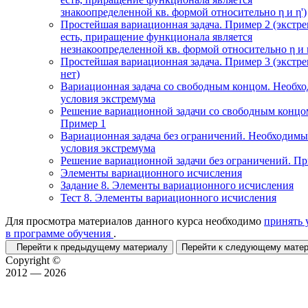
знакоопределенной кв. формой относительно η и η')
Простейшая вариационная задача. Пример 2 (экстр
есть, приращение функционала является
незнакоопределенной кв. формой относительно η и η
Простейшая вариационная задача. Пример 3 (экстр
нет)
Вариационная задача со свободным концом. Необх
условия экстремума
Решение вариационной задачи со свободным концо
Пример 1
Вариационная задача без ограничений. Необходимы
условия экстремума
Решение вариационной задачи без ограничений. П
Элементы вариационного исчисления
Задание 8. Элементы вариационного исчисления
Тест 8. Элементы вариационного исчисления
Для просмотра материалов данного курса необходимо
принять 
в программе обучения
.
Перейти к предыдущему материалу
Перейти к следующему мат
Copyright ©
2012 — 2026