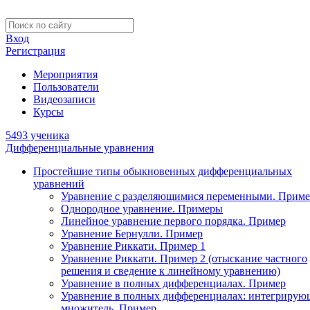
Вход
Регистрация
Мероприятия
Пользователи
Видеозаписи
Курсы
5493 ученика
Дифференциальные уравнения
Простейшие типы обыкновенных дифференциальных
уравнений
Уравнение с разделяющимися переменными. Приме
Однородное уравнение. Примеры
Линейное уравнение первого порядка. Пример
Уравнение Бернулли. Пример
Уравнение Риккати. Пример 1
Уравнение Риккати. Пример 2 (отыскание частного
решения и сведение к линейному уравнению)
Уравнение в полных дифференциалах. Пример
Уравнение в полных дифференциалах: интегриру
множитель. Пример