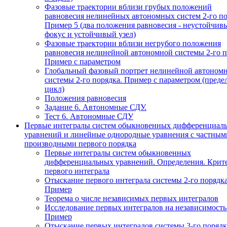
Фазовые траектории вблизи грубых положений
равновесия нелинейных автономных систем 2-го по
Пример 5 (два положения равновесия - неустойчив
фокус и устойчивый узел)
Фазовые траектории вблизи негрубого положения
равновесия нелинейной автономной системы 2-го п
Пример с параметром
Глобальный фазовый портрет нелинейной автоном
системы 2-го порядка. Пример с параметром (пред
цикл)
Положения равновесия
Задание 6. Автономные СДУ.
Тест 6. Автономные СДУ
Первые интегралы систем обыкновенных дифференциал
уравнений и линейные однородные уравнения с частным
производными первого порядка
Первые интегралы систем обыкновенных
дифференциальных уравнений. Определения. Крит
первого интеграла
Отыскание первого интеграла системы 2-го порядка
Пример
Теорема о числе независимых первых интегралов
Исследование первых интегралов на независимость
Пример
Отыскание первых интегралов системы 3-го порядк