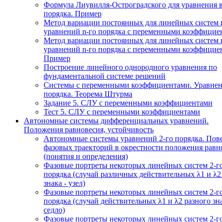
Формула Лиувилля-Остроградского для уравнения 
порядка. Пример
Метод вариации постоянных для линейных систем 
уравнений n-го порядка с переменными коэффицие
Метод вариации постоянных для линейных систем 
уравнений n-го порядка с переменными коэффицие
Пример
Построение линейного однородного уравнения по
фундаментальной системе решений
Системы с переменными коэффициентами. Уравнен
порядка. Теорема Штурма
Задание 5. СЛУ с переменными коэффициентами
Тест 5. СЛУ с переменными коэффициентами
Автономные системы дифференциальных уравнений.
Положения равновесия, устойчивость
Автономные системы уравнений 2-го порядка. Пов
фазовых траекторий в окрестности положения равн
(понятия и определения)
Фазовые портреты некоторых линейных систем 2-г
порядка (случай различных действительных λ1 и λ2
знака - узел)
Фазовые портреты некоторых линейных систем 2-г
порядка (случай действительных λ1 и λ2 разного зна
седло)
Фазовые портреты некоторых линейных систем 2-г