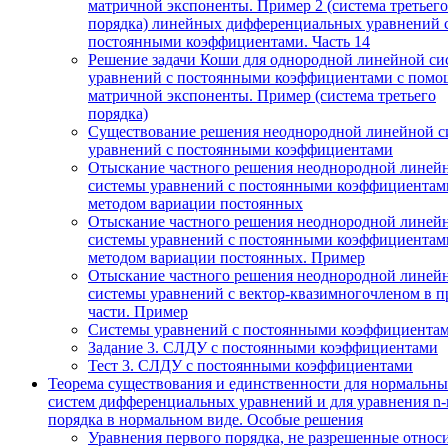
матричной экспоненты. Пример 2 (система третьего
порядка) линейных дифференциальных уравнений 
постоянными коэффициентами. Часть 14
Решение задачи Коши для однородной линейной си
уравнений с постоянными коэффициентами с пом
матричной экспоненты. Пример (система третьего
порядка)
Существование решения неоднородной линейной с
уравнений с постоянными коэффициентами
Отыскание частного решения неоднородной линей
системы уравнений с постоянными коэффициентам
методом вариации постоянных
Отыскание частного решения неоднородной линей
системы уравнений с постоянными коэффициентам
методом вариации постоянных. Пример
Отыскание частного решения неоднородной линей
системы уравнений с вектор-квазимногочленом в п
части. Пример
Системы уравнений с постоянными коэффициента
Задание 3. СЛДУ с постоянными коэффициентами
Тест 3. СЛДУ с постоянными коэффициентами
Теорема существования и единственности для нормальн
систем дифференциальных уравнений и для уравнения n-
порядка в нормальном виде. Особые решения
Уравнения первого порядка, не разрешенные относ