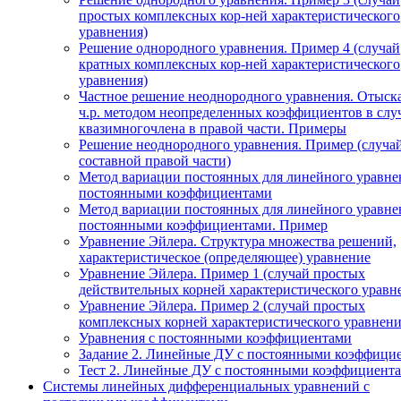
простых комплексных кор-ней характеристического
уравнения)
Решение однородного уравнения. Пример 4 (случай
кратных комплексных кор-ней характеристического
уравнения)
Частное решение неоднородного уравнения. Отыск
ч.р. методом неопределенных коэффициентов в слу
квазимногочлена в правой части. Примеры
Решение неоднородного уравнения. Пример (случа
составной правой части)
Метод вариации постоянных для линейного уравне
постоянными коэффициентами
Метод вариации постоянных для линейного уравне
постоянными коэффициентами. Пример
Уравнение Эйлера. Структура множества решений,
характеристическое (определяющее) уравнение
Уравнение Эйлера. Пример 1 (случай простых
действительных корней характеристического уравн
Уравнение Эйлера. Пример 2 (случай простых
комплексных корней характеристического уравнени
Уравнения с постоянными коэффициентами
Задание 2. Линейные ДУ с постоянными коэффици
Тест 2. Линейные ДУ с постоянными коэффициента
Системы линейных дифференциальных уравнений с