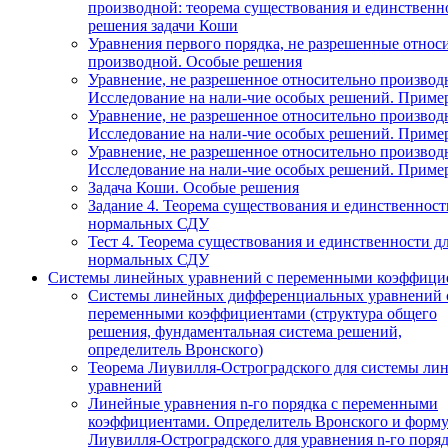
производной: теорема существования и единственн
решения задачи Коши
Уравнения первого порядка, не разрешенные относ
производной. Особые решения
Уравнение, не разрешенное относительно производ
Исследование на нали-чие особых решений. Приме
Уравнение, не разрешенное относительно производ
Исследование на нали-чие особых решений. Приме
Уравнение, не разрешенное относительно производ
Исследование на нали-чие особых решений. Приме
Задача Коши. Особые решения
Задание 4. Теорема существования и единственност
нормальных СДУ
Тест 4. Теорема существования и единственности д
нормальных СДУ
Системы линейных уравнений с переменными коэффици
Системы линейных дифференциальных уравнений 
переменными коэффициентами (структура общего
решения, фундаментальная система решений,
определитель Вронского)
Теорема Лиувилля-Остроградского для системы ли
уравнений
Линейные уравнения n-го порядка с переменными
коэффициентами. Определитель Вронского и форму
Лиувилля-Остроградского для уравнения n-го поря