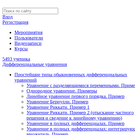
Вход
Регистрация
Мероприятия
Пользователи
Видеозаписи
Курсы
5493 ученика
Дифференциальные уравнения
Простейшие типы обыкновенных дифференциальных
уравнений
Уравнение с разделяющимися переменными. Приме
Однородное уравнение. Примеры
Линейное уравнение первого порядка. Пример
Уравнение Бернулли. Пример
Уравнение Риккати. Пример 1
Уравнение Риккати. Пример 2 (отыскание частного
решения и сведение к линейному уравнению)
Уравнение в полных дифференциалах. Пример
Уравнение в полных дифференциалах: интегриру
множитель. Пример