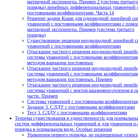
матричной экспоненты. Пример 2 (система третьего
порядка) линейных дифференциальных уравнений 
постоянными коэффициентами. Часть 14
Решение задачи Коши для однородной линейной си
уравнений с постоянными коэффициентами с пом
матричной экспоненты. Пример (система третьего
порядка)
Существование решения неоднородной линейной с
уравнений с постоянными коэффициентами
Отыскание частного решения неоднородной линей
системы уравнений с постоянными коэффициентам
методом вариации постоянных
Отыскание частного решения неоднородной линей
системы уравнений с постоянными коэффициентам
методом вариации постоянных. Пример
Отыскание частного решения неоднородной линей
системы уравнений с вектор-квазимногочленом в п
части. Пример
Системы уравнений с постоянными коэффициента
Задание 3. СЛДУ с постоянными коэффициентами
Тест 3. СЛДУ с постоянными коэффициентами
Теорема существования и единственности для нормальн
систем дифференциальных уравнений и для уравнения n-
порядка в нормальном виде. Особые решения
Уравнения первого порядка, не разрешенные относ