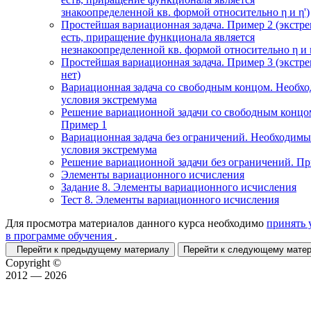
знакоопределенной кв. формой относительно η и η')
Простейшая вариационная задача. Пример 2 (экстр
есть, приращение функционала является
незнакоопределенной кв. формой относительно η и η
Простейшая вариационная задача. Пример 3 (экстр
нет)
Вариационная задача со свободным концом. Необх
условия экстремума
Решение вариационной задачи со свободным концо
Пример 1
Вариационная задача без ограничений. Необходимы
условия экстремума
Решение вариационной задачи без ограничений. П
Элементы вариационного исчисления
Задание 8. Элементы вариационного исчисления
Тест 8. Элементы вариационного исчисления
Для просмотра материалов данного курса необходимо
принять 
в программе обучения
.
Перейти к предыдущему материалу
Перейти к следующему мат
Copyright ©
2012 — 2026