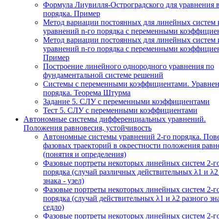
Формула Лиувилля-Остроградского для уравнения 
порядка. Пример
Метод вариации постоянных для линейных систем 
уравнений n-го порядка с переменными коэффицие
Метод вариации постоянных для линейных систем 
уравнений n-го порядка с переменными коэффицие
Пример
Построение линейного однородного уравнения по
фундаментальной системе решений
Системы с переменными коэффициентами. Уравнен
порядка. Теорема Штурма
Задание 5. СЛУ с переменными коэффициентами
Тест 5. СЛУ с переменными коэффициентами
Автономные системы дифференциальных уравнений.
Положения равновесия, устойчивость
Автономные системы уравнений 2-го порядка. Пов
фазовых траекторий в окрестности положения равн
(понятия и определения)
Фазовые портреты некоторых линейных систем 2-г
порядка (случай различных действительных λ1 и λ2
знака - узел)
Фазовые портреты некоторых линейных систем 2-г
порядка (случай действительных λ1 и λ2 разного зна
седло)
Фазовые портреты некоторых линейных систем 2-г