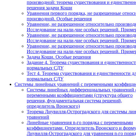
производной: теорема существования и единственн
решения задачи Коши
Уравнения первого порядка, не разрешенные относ
производной. Особые решения
Уравнение, не разрешенное относительно производ
Исследование на нали-чие особых решений. Приме
Уравнение, не разрешенное относительно производ
Исследование на нали-чие особых решений. Приме
Уравнение, не разрешенное относительно производ
Исследование на нали-чие особых решений. Приме
Задача Коши. Особые решения
Задание 4. Теорема существования и единственност
нормальных СДУ
Тест 4. Теорема существования и единственности д
нормальных СДУ
Системы линейных уравнений с переменными коэффици
Системы линейных дифференциальных уравнений 
переменными коэффициентами (структура общего
решения, фундаментальная система решений,
определитель Вронского)
Теорема Лиувилля-Остроградского для системы ли
уравнений
Линейные уравнения n-го порядка с переменными
коэффициентами. Определитель Вронского и форму
Лиувилля-Остроградского для уравнения n-го поря