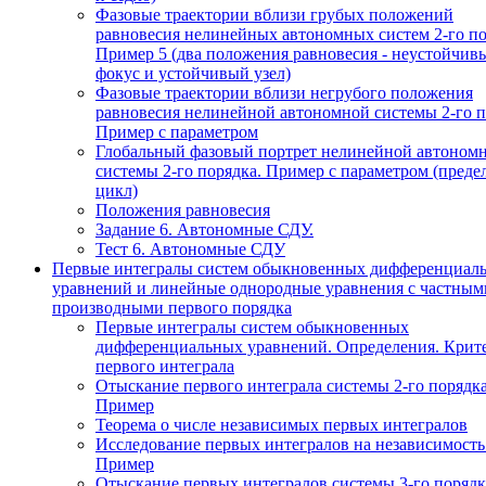
Фазовые траектории вблизи грубых положений
равновесия нелинейных автономных систем 2-го по
Пример 5 (два положения равновесия - неустойчив
фокус и устойчивый узел)
Фазовые траектории вблизи негрубого положения
равновесия нелинейной автономной системы 2-го п
Пример с параметром
Глобальный фазовый портрет нелинейной автоном
системы 2-го порядка. Пример с параметром (пред
цикл)
Положения равновесия
Задание 6. Автономные СДУ.
Тест 6. Автономные СДУ
Первые интегралы систем обыкновенных дифференциал
уравнений и линейные однородные уравнения с частным
производными первого порядка
Первые интегралы систем обыкновенных
дифференциальных уравнений. Определения. Крит
первого интеграла
Отыскание первого интеграла системы 2-го порядка
Пример
Теорема о числе независимых первых интегралов
Исследование первых интегралов на независимость
Пример
Отыскание первых интегралов системы 3-го порядк