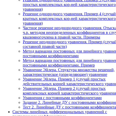
простых комплексных кор-ней характеристического
уравнения)
Решение однородного уравнения. Пример 4 (случай
кратных комплексных кор-ней характеристического
уравнения)
Частное решение неоднородного уравнения. Отыск
ч.р. методом неопределенных коэффициентов в слу
квазимногочлена в правой части. Примеры
Решение неоднородного уравнения. Пример (случа
составной правой части)
Метод вариации постоянных для линейного уравне
постоянными коэффициентами
Метод вариации постоянных для линейного уравне
постоянными коэффициентами. Пример
Уравнение Эйлера. Структура множества решений,
характеристическое (определяющее) уравнение
Уравнение Эйлера. Пример 1 (случай простых
действительных корней характеристического уравн
Уравнение Эйлера. Пример 2 (случай простых
комплексных корней характеристического уравнени
Уравнения с постоянными коэффициентами
Задание 2. Линейные ДУ с постоянными коэффици
Тест 2. Линейные ДУ с постоянными коэффициента
Системы линейных дифференциальных уравнений с