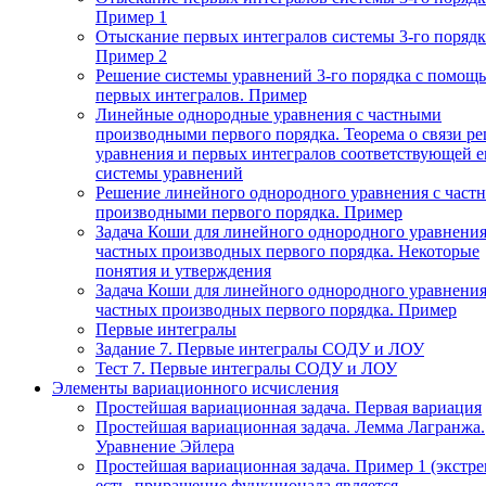
Пример 1
Отыскание первых интегралов системы 3-го порядк
Пример 2
Решение системы уравнений 3-го порядка с помощ
первых интегралов. Пример
Линейные однородные уравнения с частными
производными первого порядка. Теорема о связи р
уравнения и первых интегралов соответствующей 
системы уравнений
Решение линейного однородного уравнения с част
производными первого порядка. Пример
Задача Коши для линейного однородного уравнения
частных производных первого порядка. Некоторые
понятия и утверждения
Задача Коши для линейного однородного уравнения
частных производных первого порядка. Пример
Первые интегралы
Задание 7. Первые интегралы СОДУ и ЛОУ
Тест 7. Первые интегралы СОДУ и ЛОУ
Элементы вариационного исчисления
Простейшая вариационная задача. Первая вариация
Простейшая вариационная задача. Лемма Лагранжа.
Уравнение Эйлера
Простейшая вариационная задача. Пример 1 (экстр
есть, приращение функционала является