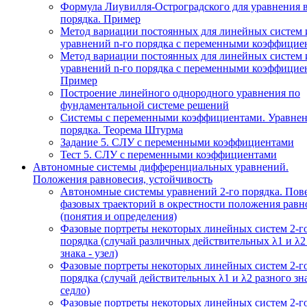
Формула Лиувилля-Остроградского для уравнения 
порядка. Пример
Метод вариации постоянных для линейных систем 
уравнений n-го порядка с переменными коэффицие
Метод вариации постоянных для линейных систем 
уравнений n-го порядка с переменными коэффицие
Пример
Построение линейного однородного уравнения по
фундаментальной системе решений
Системы с переменными коэффициентами. Уравнен
порядка. Теорема Штурма
Задание 5. СЛУ с переменными коэффициентами
Тест 5. СЛУ с переменными коэффициентами
Автономные системы дифференциальных уравнений.
Положения равновесия, устойчивость
Автономные системы уравнений 2-го порядка. Пов
фазовых траекторий в окрестности положения равн
(понятия и определения)
Фазовые портреты некоторых линейных систем 2-г
порядка (случай различных действительных λ1 и λ2
знака - узел)
Фазовые портреты некоторых линейных систем 2-г
порядка (случай действительных λ1 и λ2 разного зна
седло)
Фазовые портреты некоторых линейных систем 2-г