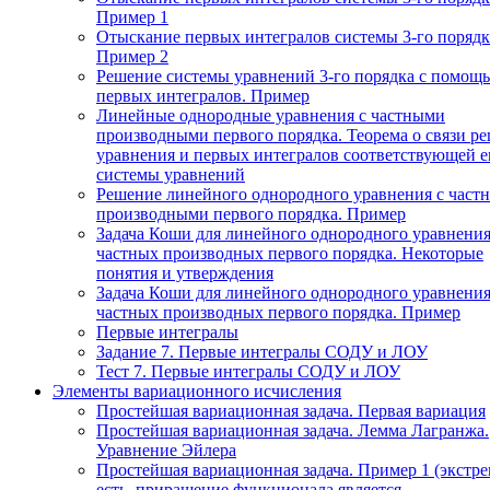
Пример 1
Отыскание первых интегралов системы 3-го порядк
Пример 2
Решение системы уравнений 3-го порядка с помощ
первых интегралов. Пример
Линейные однородные уравнения с частными
производными первого порядка. Теорема о связи р
уравнения и первых интегралов соответствующей 
системы уравнений
Решение линейного однородного уравнения с част
производными первого порядка. Пример
Задача Коши для линейного однородного уравнения
частных производных первого порядка. Некоторые
понятия и утверждения
Задача Коши для линейного однородного уравнения
частных производных первого порядка. Пример
Первые интегралы
Задание 7. Первые интегралы СОДУ и ЛОУ
Тест 7. Первые интегралы СОДУ и ЛОУ
Элементы вариационного исчисления
Простейшая вариационная задача. Первая вариация
Простейшая вариационная задача. Лемма Лагранжа.
Уравнение Эйлера
Простейшая вариационная задача. Пример 1 (экстр
есть, приращение функционала является