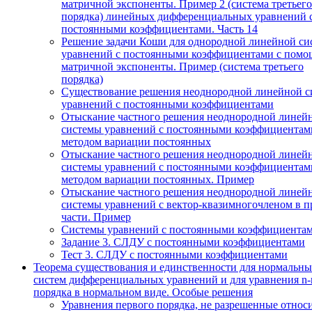
матричной экспоненты. Пример 2 (система третьего
порядка) линейных дифференциальных уравнений 
постоянными коэффициентами. Часть 14
Решение задачи Коши для однородной линейной си
уравнений с постоянными коэффициентами с пом
матричной экспоненты. Пример (система третьего
порядка)
Существование решения неоднородной линейной с
уравнений с постоянными коэффициентами
Отыскание частного решения неоднородной линей
системы уравнений с постоянными коэффициентам
методом вариации постоянных
Отыскание частного решения неоднородной линей
системы уравнений с постоянными коэффициентам
методом вариации постоянных. Пример
Отыскание частного решения неоднородной линей
системы уравнений с вектор-квазимногочленом в п
части. Пример
Системы уравнений с постоянными коэффициента
Задание 3. СЛДУ с постоянными коэффициентами
Тест 3. СЛДУ с постоянными коэффициентами
Теорема существования и единственности для нормальн
систем дифференциальных уравнений и для уравнения n-
порядка в нормальном виде. Особые решения
Уравнения первого порядка, не разрешенные относ