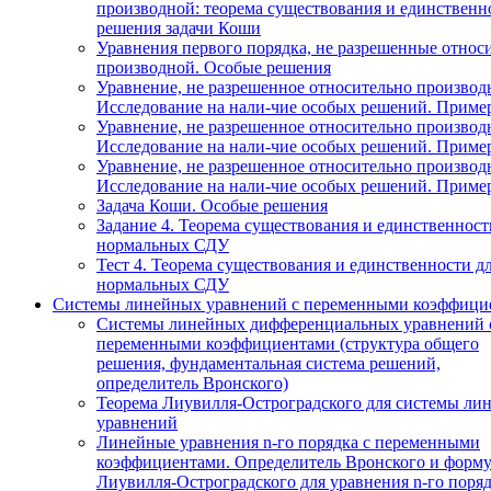
производной: теорема существования и единственн
решения задачи Коши
Уравнения первого порядка, не разрешенные относ
производной. Особые решения
Уравнение, не разрешенное относительно производ
Исследование на нали-чие особых решений. Приме
Уравнение, не разрешенное относительно производ
Исследование на нали-чие особых решений. Приме
Уравнение, не разрешенное относительно производ
Исследование на нали-чие особых решений. Приме
Задача Коши. Особые решения
Задание 4. Теорема существования и единственност
нормальных СДУ
Тест 4. Теорема существования и единственности д
нормальных СДУ
Системы линейных уравнений с переменными коэффици
Системы линейных дифференциальных уравнений 
переменными коэффициентами (структура общего
решения, фундаментальная система решений,
определитель Вронского)
Теорема Лиувилля-Остроградского для системы ли
уравнений
Линейные уравнения n-го порядка с переменными
коэффициентами. Определитель Вронского и форму
Лиувилля-Остроградского для уравнения n-го поря