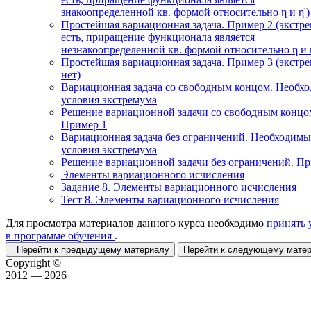
знакоопределенной кв. формой относительно η и η')
Простейшая вариационная задача. Пример 2 (экстр
есть, приращение функционала является
незнакоопределенной кв. формой относительно η и η
Простейшая вариационная задача. Пример 3 (экстр
нет)
Вариационная задача со свободным концом. Необх
условия экстремума
Решение вариационной задачи со свободным концо
Пример 1
Вариационная задача без ограничений. Необходимы
условия экстремума
Решение вариационной задачи без ограничений. П
Элементы вариационного исчисления
Задание 8. Элементы вариационного исчисления
Тест 8. Элементы вариационного исчисления
Для просмотра материалов данного курса необходимо
принять 
в программе обучения
.
Перейти к предыдущему материалу
Перейти к следующему мат
Copyright ©
2012 — 2026