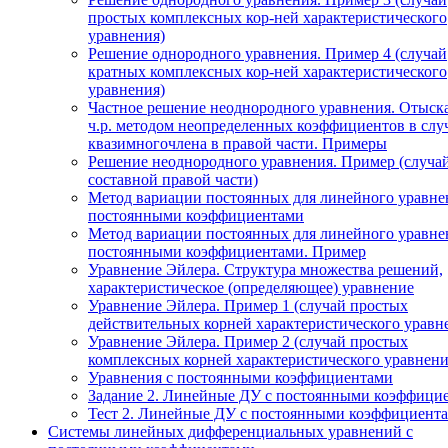
простых комплексных кор-ней характеристического
уравнения)
Решение однородного уравнения. Пример 4 (случай
кратных комплексных кор-ней характеристического
уравнения)
Частное решение неоднородного уравнения. Отыск
ч.р. методом неопределенных коэффициентов в слу
квазимногочлена в правой части. Примеры
Решение неоднородного уравнения. Пример (случа
составной правой части)
Метод вариации постоянных для линейного уравне
постоянными коэффициентами
Метод вариации постоянных для линейного уравне
постоянными коэффициентами. Пример
Уравнение Эйлера. Структура множества решений,
характеристическое (определяющее) уравнение
Уравнение Эйлера. Пример 1 (случай простых
действительных корней характеристического уравн
Уравнение Эйлера. Пример 2 (случай простых
комплексных корней характеристического уравнени
Уравнения с постоянными коэффициентами
Задание 2. Линейные ДУ с постоянными коэффици
Тест 2. Линейные ДУ с постоянными коэффициента
Системы линейных дифференциальных уравнений с