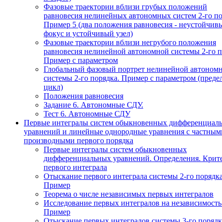
Фазовые траектории вблизи грубых положений
равновесия нелинейных автономных систем 2-го по
Пример 5 (два положения равновесия - неустойчив
фокус и устойчивый узел)
Фазовые траектории вблизи негрубого положения
равновесия нелинейной автономной системы 2-го п
Пример с параметром
Глобальный фазовый портрет нелинейной автоном
системы 2-го порядка. Пример с параметром (пред
цикл)
Положения равновесия
Задание 6. Автономные СДУ.
Тест 6. Автономные СДУ
Первые интегралы систем обыкновенных дифференциал
уравнений и линейные однородные уравнения с частным
производными первого порядка
Первые интегралы систем обыкновенных
дифференциальных уравнений. Определения. Крит
первого интеграла
Отыскание первого интеграла системы 2-го порядка
Пример
Теорема о числе независимых первых интегралов
Исследование первых интегралов на независимость
Пример
Отыскание первых интегралов системы 3-го порядк