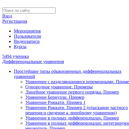
Вход
Регистрация
Мероприятия
Пользователи
Видеозаписи
Курсы
5494 ученика
Дифференциальные уравнения
Простейшие типы обыкновенных дифференциальных
уравнений
Уравнение с разделяющимися переменными. Приме
Однородное уравнение. Примеры
Линейное уравнение первого порядка. Пример
Уравнение Бернулли. Пример
Уравнение Риккати. Пример 1
Уравнение Риккати. Пример 2 (отыскание частного
решения и сведение к линейному уравнению)
Уравнение в полных дифференциалах. Пример
Уравнение в полных дифференциалах: интегриру
множитель. Пример