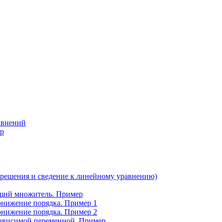
авнений
р
 решения и сведение к линейному уравнению)
щий множитель. Пример
онижение порядка. Пример 1
онижение порядка. Пример 2
зависимой переменной. Пример