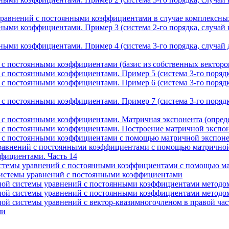
равнений с постоянными коэффициентами в случае комплексных
ыми коэффициентами. Пример 3 (система 2-го порядка, случай
ыми коэффициентами. Пример 4 (система 3-го порядка, случай
 постоянными коэффициентами (базис из собственных векторов
 постоянными коэффициентами. Пример 5 (система 3-го порядка,
 постоянными коэффициентами. Пример 6 (система 3-го порядка
 постоянными коэффициентами. Пример 7 (система 3-го порядка
с постоянными коэффициентами. Матричная экспонента (опреде
 с постоянными коэффициентами. Построение матричной экспо
с постоянными коэффициентами с помощью матричной экспонент
внений с постоянными коэффициентами с помощью матричной э
фициентами. Часть 14
стемы уравнений с постоянными коэффициентами с помощью мат
истемы уравнений с постоянными коэффициентами
ной системы уравнений с постоянными коэффициентами методо
ной системы уравнений с постоянными коэффициентами методо
ой системы уравнений с вектор-квазимногочленом в правой ча
ми