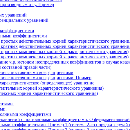
 производным от у. Пример
ых уравнений
ренциальных уравнений
 коэффициентами
янными коэффициентами
 простых действительных корней характеристического уравнени
 кратных действительных корней характеристического уравнени
 простых комплексных кор-ней характеристического уравнения)
 кратных комплексных кор-ней характеристического уравнения)
ние ч.р. методом неопределенных коэффициентов в случае кваз
 составной правой части)
ения с постоянными коэффициентами
ения с постоянными коэффициентами. Пример
характеристическое (определяющее) уравнение
твительных корней характеристического уравнения)
лексных корней характеристического уравнения)
ентами.
ми.
тоянными коэффицентами
уравнений с постоянными коэффициентами. О фундаментальной 
ыми коэффициентами. Пример 1 (система 2-го порядка, случай
ыми коэффициентами. Пример 2 (система 3-го порядка, случай 