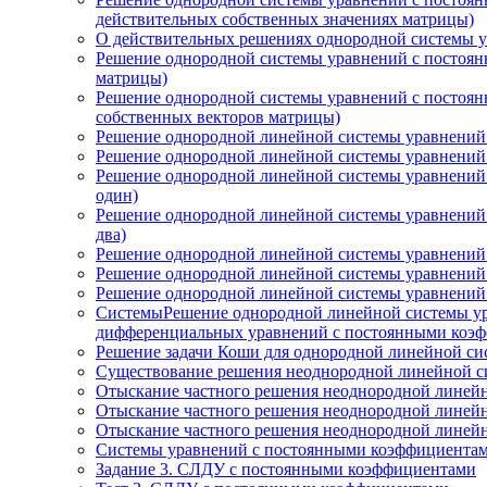
действительных собственных значениях матрицы)
О действительных решениях однородной системы у
Решение однородной системы уравнений с постоянн
матрицы)
Решение однородной системы уравнений с постоянн
собственных векторов матрицы)
Решение однородной линейной системы уравнений с
Решение однородной линейной системы уравнений с
Решение однородной линейной системы уравнений с
один)
Решение однородной линейной системы уравнений с
два)
Решение однородной линейной системы уравнений 
Решение однородной линейной системы уравнений
Решение однородной линейной системы уравнений 
СистемыРешение однородной линейной системы ура
дифференциальных уравнений с постоянными коэф
Решение задачи Коши для однородной линейной си
Существование решения неоднородной линейной с
Отыскание частного решения неоднородной линей
Отыскание частного решения неоднородной линей
Отыскание частного решения неоднородной линейн
Системы уравнений с постоянными коэффициента
Задание 3. СЛДУ с постоянными коэффициентами