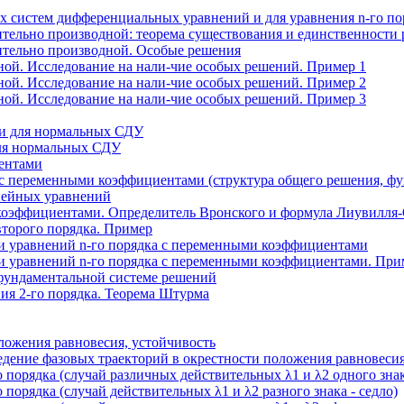
х систем дифференциальных уравнений и для уравнения n-го по
ительно производной: теорема существования и единственности
ительно производной. Особые решения
ной. Исследование на нали-чие особых решений. Пример 1
ной. Исследование на нали-чие особых решений. Пример 2
ной. Исследование на нали-чие особых решений. Пример 3
ти для нормальных СДУ
для нормальных СДУ
ентами
переменными коэффициентами (структура общего решения, фун
нейных уравнений
оэффициентами. Определитель Вронского и формула Лиувилля-О
второго порядка. Пример
и уравнений n-го порядка с переменными коэффициентами
и уравнений n-го порядка с переменными коэффициентами. При
фундаментальной системе решений
я 2-го порядка. Теорема Штурма
ожения равновесия, устойчивость
дение фазовых траекторий в окрестности положения равновесия
порядка (случай различных действительных λ1 и λ2 одного знака
порядка (случай действительных λ1 и λ2 разного знака - седло)