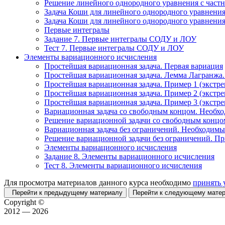
Решение линейного однородного уравнения с част
Задача Коши для линейного однородного уравнения
Задача Коши для линейного однородного уравнения
Первые интегралы
Задание 7. Первые интегралы СОДУ и ЛОУ
Тест 7. Первые интегралы СОДУ и ЛОУ
Элементы вариационного исчисления
Простейшая вариационная задача. Первая вариация
Простейшая вариационная задача. Лемма Лагранжа
Простейшая вариационная задача. Пример 1 (экстре
Простейшая вариационная задача. Пример 2 (экстре
Простейшая вариационная задача. Пример 3 (экстре
Вариационная задача со свободным концом. Необх
Решение вариационной задачи со свободным концо
Вариационная задача без ограничений. Необходимы
Решение вариационной задачи без ограничений. П
Элементы вариационного исчисления
Задание 8. Элементы вариационного исчисления
Тест 8. Элементы вариационного исчисления
Для просмотра материалов данного курса необходимо
принять 
Перейти к предыдущему материалу
Перейти к следующему мат
Copyright ©
2012 — 2026