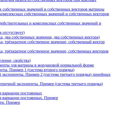
 собственных значений и собственных векторов матрицы
 комплексных собственных значений и собственных векторов
 действительных и комплексных собственных значений и
 отсутствует)
 два собственных значения, два собственных вектора)
, трёхкратное собственное значение, собственный вектор
, трёхкратное собственное значение, собственных векторов
ление, свойства)
ненты для матрицы в жордановой нормальной форме
ы. Пример 1 (система второго порядка)
кспоненты. Пример 2 (система третьего порядка) линейных
ричной экспоненты. Пример (система третьего порядка)
м вариации постоянных
м вариации постоянных. Пример
сти. Пример