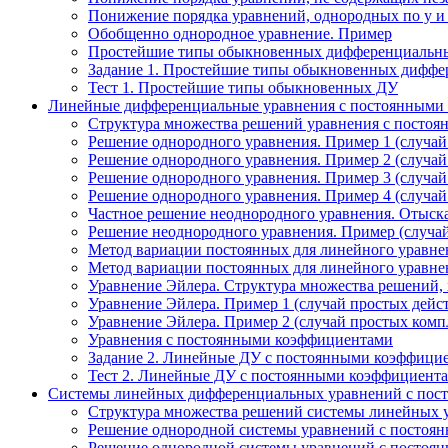
Понижение порядка уравнений, однородных по у и
Обобщенно однородное уравнение. Пример
Простейшие типы обыкновенных дифференциальн
Задание 1. Простейшие типы обыкновенных диффе
Тест 1. Простейшие типы обыкновенных ДУ
Линейные дифференциальные уравнения с постоянными
Структура множества решений уравнения с посто
Решение однородного уравнения. Пример 1 (случай
Решение однородного уравнения. Пример 2 (случай
Решение однородного уравнения. Пример 3 (случай
Решение однородного уравнения. Пример 4 (случай
Частное решение неоднородного уравнения. Отыска
Решение неоднородного уравнения. Пример (случай
Метод вариации постоянных для линейного уравн
Метод вариации постоянных для линейного уравн
Уравнение Эйлера. Структура множества решений, 
Уравнение Эйлера. Пример 1 (случай простых дейс
Уравнение Эйлера. Пример 2 (случай простых комп
Уравнения с постоянными коэффициентами
Задание 2. Линейные ДУ с постоянными коэффици
Тест 2. Линейные ДУ с постоянными коэффициента
Системы линейных дифференциальных уравнений с пос
Структура множества решений системы линейных 
Решение однородной системы уравнений с постоянн
Решение однородной системы уравнений с постоянн