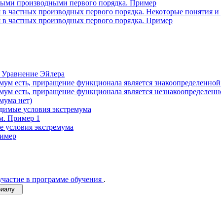
ными производными первого порядка. Пример
 в частных производных первого порядка. Некоторые понятия и
 в частных производных первого порядка. Пример
. Уравнение Эйлера
мум есть, приращение функционала является знакоопределенной 
мум есть, приращение функционала является незнакоопределенно
мума нет)
одимые условия экстремума
м. Пример 1
е условия экстремума
ример
участие в программе обучения
.
ериалу