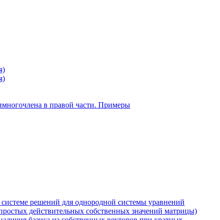
я)
я)
имногочлена в правой части. Примеры
системе решений для однородной системы уравнений
 простых действительных собственных значений матрицы)
наличия базиса из собственных векторов при кратных