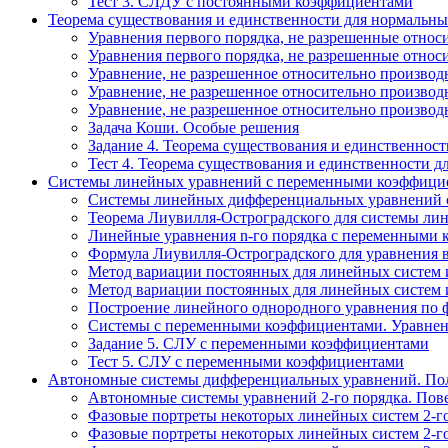
Тест 3. СЛДУ с постоянными коэффициентами
Теорема существования и единственности для нормальны
Уравнения первого порядка, не разрешенные относ
Уравнения первого порядка, не разрешенные относ
Уравнение, не разрешенное относительно производ
Уравнение, не разрешенное относительно производ
Уравнение, не разрешенное относительно производ
Задача Коши. Особые решения
Задание 4. Теорема существования и единственнос
Тест 4. Теорема существования и единственности 
Системы линейных уравнений с переменными коэффици
Системы линейных дифференциальных уравнений с 
Теорема Лиувилля-Остроградского для системы ли
Линейные уравнения n-го порядка с переменными к
Формула Лиувилля-Остроградского для уравнения 
Метод вариации постоянных для линейных систем 
Метод вариации постоянных для линейных систем 
Построение линейного однородного уравнения по 
Системы с переменными коэффициентами. Уравнени
Задание 5. СЛУ с переменными коэффициентами
Тест 5. СЛУ с переменными коэффициентами
Автономные системы дифференциальных уравнений. Пол
Автономные системы уравнений 2-го порядка. Пове
Фазовые портреты некоторых линейных систем 2-го 
Фазовые портреты некоторых линейных систем 2-го 