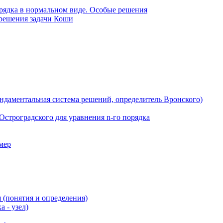
рядка в нормальном виде. Особые решения
 решения задачи Коши
даментальная система решений, определитель Вронского)
строградского для уравнения n-го порядка
мер
 (понятия и определения)
 - узел)