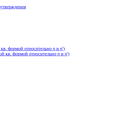
 утверждения
кв. формой относительно η и η')
й кв. формой относительно η и η')