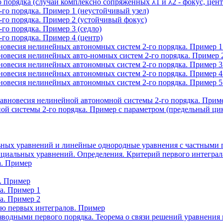
порядка (случай комплексно сопряженных λ1 и λ2 - фокус, цент
го порядка. Пример 1 (неустойчивый узел)
-го порядка. Пример 2 (устойчивый фокус)
го порядка. Пример 3 (седло)
го порядка. Пример 4 (центр)
овесия нелинейных автономных систем 2-го порядка. Пример 1 
овесия нелинейных авто-номных систем 2-го порядка. Пример 2
овесия нелинейных автономных систем 2-го порядка. Пример 3 
овесия нелинейных автономных систем 2-го порядка. Пример 4 
овесия нелинейных автономных систем 2-го порядка. Пример 5 
авновесия нелинейной автономной системы 2-го порядка. Прим
й системы 2-го порядка. Пример с параметром (предельный ци
ных уравнений и линейные однородные уравнения с частными 
циальных уравнений. Определения. Критерий первого интеграл
а. Пример
. Пример
а. Пример 1
а. Пример 2
ью первых интегралов. Пример
водными первого порядка. Теорема о связи решений уравнения 