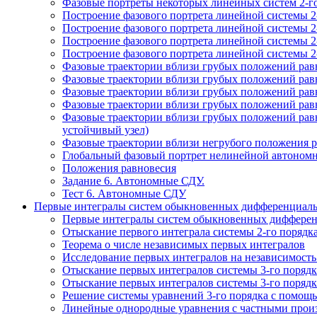
Фазовые портреты некоторых линейных систем 2-го 
Построение фазового портрета линейной системы 2-
Построение фазового портрета линейной системы 2
Построение фазового портрета линейной системы 2-
Построение фазового портрета линейной системы 2-
Фазовые траектории вблизи грубых положений равн
Фазовые траектории вблизи грубых положений равн
Фазовые траектории вблизи грубых положений равн
Фазовые траектории вблизи грубых положений равн
Фазовые траектории вблизи грубых положений равн
устойчивый узел)
Фазовые траектории вблизи негрубого положения р
Глобальный фазовый портрет нелинейной автономно
Положения равновесия
Задание 6. Автономные СДУ.
Тест 6. Автономные СДУ
Первые интегралы систем обыкновенных дифференциаль
Первые интегралы систем обыкновенных дифферен
Отыскание первого интеграла системы 2-го порядк
Теорема о числе независимых первых интегралов
Исследование первых интегралов на независимость
Отыскание первых интегралов системы 3-го порядк
Отыскание первых интегралов системы 3-го порядк
Решение системы уравнений 3-го порядка с помощ
Линейные однородные уравнения с частными произ