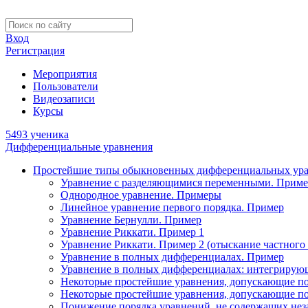
Вход
Регистрация
Мероприятия
Пользователи
Видеозаписи
Курсы
5493 ученика
Дифференциальные уравнения
Простейшие типы обыкновенных дифференциальных ур
Уравнение с разделяющимися переменными. Приме
Однородное уравнение. Примеры
Линейное уравнение первого порядка. Пример
Уравнение Бернулли. Пример
Уравнение Риккати. Пример 1
Уравнение Риккати. Пример 2 (отыскание частного
Уравнение в полных дифференциалах. Пример
Уравнение в полных дифференциалах: интегрирую
Некоторые простейшие уравнения, допускающие п
Некоторые простейшие уравнения, допускающие п
Понижение порядка уравнений, не содержащих не