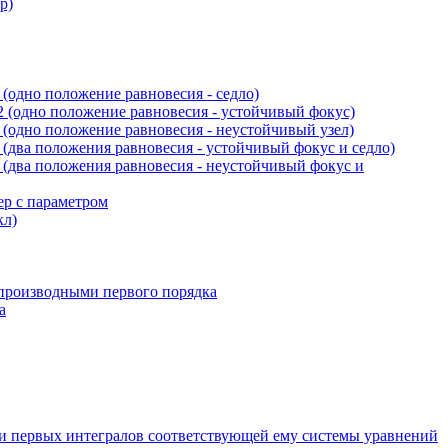
р)
(одно положение равновесия - седло)
 (одно положение равновесия - устойчивый фокус)
(одно положение равновесия - неустойчивый узел)
(два положения равновесия - устойчивый фокус и седло)
(два положения равновесия - неустойчивый фокус и
ер с параметром
кл)
производными первого порядка
а
и первых интегралов соответствующей ему системы уравнений