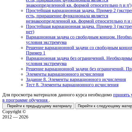
знакоопределенной кв. формой относительно η и η')
Простейшая вариационная задача. Пример 2 (экстр
есть, приращение функционала является
незнакоопределенной кв. формой относительно η и η
Простейшая вариационная задача. Пример 3 (экстр
нет)
Вариационная задача со свободным концом. Необх
условия экстремума
Решение вариационной задачи со свободным концо
Пример 1
Вариационная задача без ограничений. Необходимы
условия экстремума
Решение вариационной задачи без ограничений. П
Элементы вариационного исчисления
Задание 8. Элементы вариационного исчисления
Тест 8. Элементы вариационного исчисления
Для просмотра материалов данного курса необходимо
принять 
в программе обучения
.
Перейти к предыдущему материалу
Перейти к следующему мат
Copyright ©
2012 — 2026