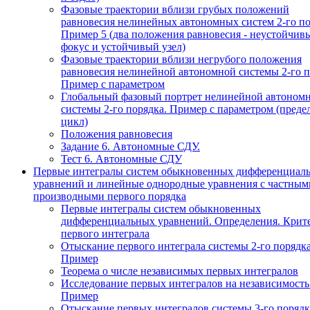
Фазовые траектории вблизи грубых положений
равновесия нелинейных автономных систем 2-го по
Пример 5 (два положения равновесия - неустойчив
фокус и устойчивый узел)
Фазовые траектории вблизи негрубого положения
равновесия нелинейной автономной системы 2-го п
Пример с параметром
Глобальный фазовый портрет нелинейной автоном
системы 2-го порядка. Пример с параметром (пред
цикл)
Положения равновесия
Задание 6. Автономные СДУ.
Тест 6. Автономные СДУ
Первые интегралы систем обыкновенных дифференциал
уравнений и линейные однородные уравнения с частным
производными первого порядка
Первые интегралы систем обыкновенных
дифференциальных уравнений. Определения. Крит
первого интеграла
Отыскание первого интеграла системы 2-го порядка
Пример
Теорема о числе независимых первых интегралов
Исследование первых интегралов на независимость
Пример
Отыскание первых интегралов системы 3-го порядк