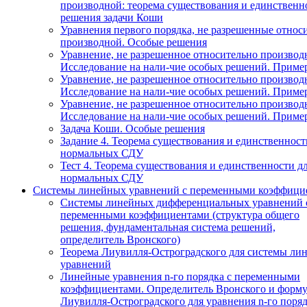
производной: теорема существования и единственн
решения задачи Коши
Уравнения первого порядка, не разрешенные относ
производной. Особые решения
Уравнение, не разрешенное относительно производ
Исследование на нали-чие особых решений. Приме
Уравнение, не разрешенное относительно производ
Исследование на нали-чие особых решений. Приме
Уравнение, не разрешенное относительно производ
Исследование на нали-чие особых решений. Приме
Задача Коши. Особые решения
Задание 4. Теорема существования и единственност
нормальных СДУ
Тест 4. Теорема существования и единственности д
нормальных СДУ
Системы линейных уравнений с переменными коэффици
Системы линейных дифференциальных уравнений 
переменными коэффициентами (структура общего
решения, фундаментальная система решений,
определитель Вронского)
Теорема Лиувилля-Остроградского для системы ли
уравнений
Линейные уравнения n-го порядка с переменными
коэффициентами. Определитель Вронского и форму
Лиувилля-Остроградского для уравнения n-го поря