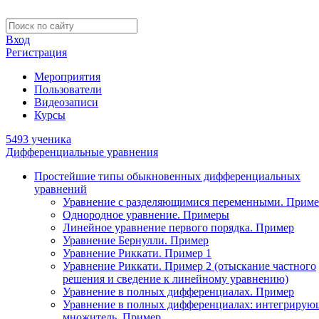
Вход
Регистрация
Мероприятия
Пользователи
Видеозаписи
Курсы
5493 ученика
Дифференциальные уравнения
Простейшие типы обыкновенных дифференциальных
уравнений
Уравнение с разделяющимися переменными. Приме
Однородное уравнение. Примеры
Линейное уравнение первого порядка. Пример
Уравнение Бернулли. Пример
Уравнение Риккати. Пример 1
Уравнение Риккати. Пример 2 (отыскание частного
решения и сведение к линейному уравнению)
Уравнение в полных дифференциалах. Пример
Уравнение в полных дифференциалах: интегриру
множитель. Пример