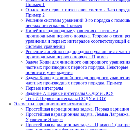
Пример 1
Отыскание первых интегралов системы 3-го порядк
Пример 2
Решение системы уравнений 3-го порядка с помощ
первых интегралов. Пример
Линейные однородные уравнения с частными
производными первого порядка. Теорема о связи р
уравнения и первых интегралов соответствующей 
системы уравнений
Решение линейного однородного уравнения с част
производными первого порядка. Пример
Задача Коши для линейного однородного уравнения
частных производных первого порядка. Некоторые
понятия и утверждения
Задача Коши для линейного однородного уравнения
частных производных первого порядка. Пример
Первые интегралы
Задание 7. Первые интегралы СОДУ и ЛОУ
Тест 7. Первые интегралы СОДУ и ЛОУ
Элементы вариационного исчисления
Простейшая вариационная задача. Первая вариация
Простейшая вариационная задача. Лемма Лагранжа.
Уравнение Эйлера
Простейшая вариационная задача. Пример 1 (экстр
есть, приращение функционала является