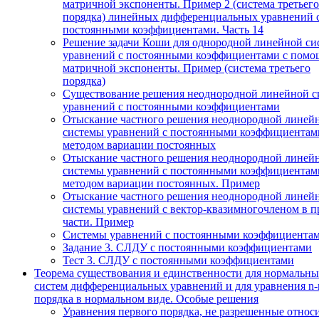
матричной экспоненты. Пример 2 (система третьего
порядка) линейных дифференциальных уравнений 
постоянными коэффициентами. Часть 14
Решение задачи Коши для однородной линейной си
уравнений с постоянными коэффициентами с пом
матричной экспоненты. Пример (система третьего
порядка)
Существование решения неоднородной линейной с
уравнений с постоянными коэффициентами
Отыскание частного решения неоднородной линей
системы уравнений с постоянными коэффициентам
методом вариации постоянных
Отыскание частного решения неоднородной линей
системы уравнений с постоянными коэффициентам
методом вариации постоянных. Пример
Отыскание частного решения неоднородной линей
системы уравнений с вектор-квазимногочленом в п
части. Пример
Системы уравнений с постоянными коэффициента
Задание 3. СЛДУ с постоянными коэффициентами
Тест 3. СЛДУ с постоянными коэффициентами
Теорема существования и единственности для нормальн
систем дифференциальных уравнений и для уравнения n-
порядка в нормальном виде. Особые решения
Уравнения первого порядка, не разрешенные относ