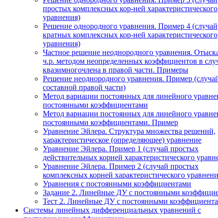
простых комплексных кор-ней характеристического
уравнения)
Решение однородного уравнения. Пример 4 (случай
кратных комплексных кор-ней характеристического
уравнения)
Частное решение неоднородного уравнения. Отыск
ч.р. методом неопределенных коэффициентов в слу
квазимногочлена в правой части. Примеры
Решение неоднородного уравнения. Пример (случа
составной правой части)
Метод вариации постоянных для линейного уравне
постоянными коэффициентами
Метод вариации постоянных для линейного уравне
постоянными коэффициентами. Пример
Уравнение Эйлера. Структура множества решений,
характеристическое (определяющее) уравнение
Уравнение Эйлера. Пример 1 (случай простых
действительных корней характеристического уравн
Уравнение Эйлера. Пример 2 (случай простых
комплексных корней характеристического уравнени
Уравнения с постоянными коэффициентами
Задание 2. Линейные ДУ с постоянными коэффици
Тест 2. Линейные ДУ с постоянными коэффициента
Системы линейных дифференциальных уравнений с