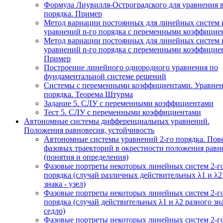
Формула Лиувилля-Остроградского для уравнения 
порядка. Пример
Метод вариации постоянных для линейных систем 
уравнений n-го порядка с переменными коэффицие
Метод вариации постоянных для линейных систем 
уравнений n-го порядка с переменными коэффицие
Пример
Построение линейного однородного уравнения по
фундаментальной системе решений
Системы с переменными коэффициентами. Уравнен
порядка. Теорема Штурма
Задание 5. СЛУ с переменными коэффициентами
Тест 5. СЛУ с переменными коэффициентами
Автономные системы дифференциальных уравнений.
Положения равновесия, устойчивость
Автономные системы уравнений 2-го порядка. Пов
фазовых траекторий в окрестности положения равн
(понятия и определения)
Фазовые портреты некоторых линейных систем 2-г
порядка (случай различных действительных λ1 и λ2
знака - узел)
Фазовые портреты некоторых линейных систем 2-г
порядка (случай действительных λ1 и λ2 разного зна
седло)
Фазовые портреты некоторых линейных систем 2-г