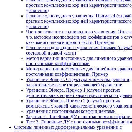
простых комплексных кор-ней характеристического
уравнения)
Решение однородного уравнения. Пример 4 (случай
кратных комплексных кор-ней характеристического
уравнения)
Частное решение неоднородного уравнения. Отыск
ч.р. методом неопределенных коэффициентов в слу
квазимногочлена в правой части. Примеры
Решение неоднородного уравнения. Пример (случа
составной правой части)
Метод вариации постоянных для линейного уравне
постоянными коэффициентами
Метод вариации постоянных для линейного уравне
постоянными коэффициентами. Пример
Уравнение Эйлера. Структура множества решений,
характеристическое (определяющее) уравнение
Уравнение Эйлера. Пример 1 (случай простых
действительных корней характеристического уравн
Уравнение Эйлера. Пример 2 (случай простых
комплексных корней характеристического уравнени
Уравнения с постоянными коэффициентами
Задание 2. Линейные ДУ с постоянными коэффици
Тест 2. Линейные ДУ с постоянными коэффициента
Системы линейных дифференциальных уравнений с