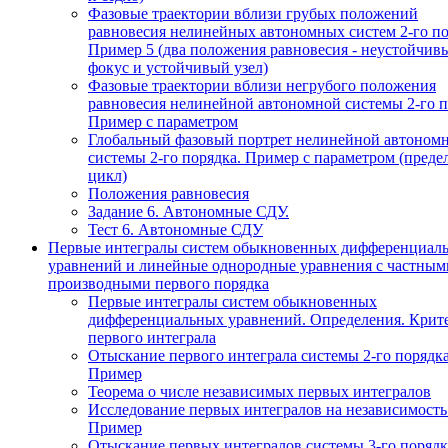
Фазовые траектории вблизи грубых положений
равновесия нелинейных автономных систем 2-го по
Пример 5 (два положения равновесия - неустойчив
фокус и устойчивый узел)
Фазовые траектории вблизи негрубого положения
равновесия нелинейной автономной системы 2-го п
Пример с параметром
Глобальный фазовый портрет нелинейной автоном
системы 2-го порядка. Пример с параметром (пред
цикл)
Положения равновесия
Задание 6. Автономные СДУ.
Тест 6. Автономные СДУ
Первые интегралы систем обыкновенных дифференциал
уравнений и линейные однородные уравнения с частным
производными первого порядка
Первые интегралы систем обыкновенных
дифференциальных уравнений. Определения. Крит
первого интеграла
Отыскание первого интеграла системы 2-го порядка
Пример
Теорема о числе независимых первых интегралов
Исследование первых интегралов на независимость
Пример
Отыскание первых интегралов системы 3-го порядк