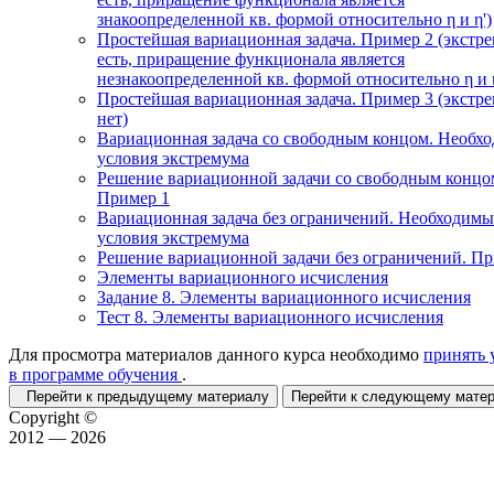
знакоопределенной кв. формой относительно η и η')
Простейшая вариационная задача. Пример 2 (экстр
есть, приращение функционала является
незнакоопределенной кв. формой относительно η и η
Простейшая вариационная задача. Пример 3 (экстр
нет)
Вариационная задача со свободным концом. Необх
условия экстремума
Решение вариационной задачи со свободным концо
Пример 1
Вариационная задача без ограничений. Необходимы
условия экстремума
Решение вариационной задачи без ограничений. П
Элементы вариационного исчисления
Задание 8. Элементы вариационного исчисления
Тест 8. Элементы вариационного исчисления
Для просмотра материалов данного курса необходимо
принять 
в программе обучения
.
Перейти к предыдущему материалу
Перейти к следующему мат
Copyright ©
2012 — 2026