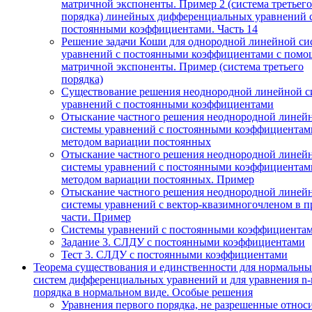
матричной экспоненты. Пример 2 (система третьего
порядка) линейных дифференциальных уравнений 
постоянными коэффициентами. Часть 14
Решение задачи Коши для однородной линейной си
уравнений с постоянными коэффициентами с пом
матричной экспоненты. Пример (система третьего
порядка)
Существование решения неоднородной линейной с
уравнений с постоянными коэффициентами
Отыскание частного решения неоднородной линей
системы уравнений с постоянными коэффициентам
методом вариации постоянных
Отыскание частного решения неоднородной линей
системы уравнений с постоянными коэффициентам
методом вариации постоянных. Пример
Отыскание частного решения неоднородной линей
системы уравнений с вектор-квазимногочленом в п
части. Пример
Системы уравнений с постоянными коэффициента
Задание 3. СЛДУ с постоянными коэффициентами
Тест 3. СЛДУ с постоянными коэффициентами
Теорема существования и единственности для нормальн
систем дифференциальных уравнений и для уравнения n-
порядка в нормальном виде. Особые решения
Уравнения первого порядка, не разрешенные относ