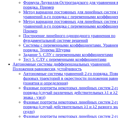
Формула Лиувилля-Остроградского для уравнения 
порядка. Пример
Метод вариации постоянных для линейных систем 
уравнений n-го порядка с переменными коэффицие
Метод вариации постоянных для линейных систем 
уравнений n-го порядка с переменными коэффицие
Пример
Построение линейного однородного уравнения по
фундаментальной системе решений
Системы с переменными коэффициентами. Уравнен
порядка. Теорема Штурма
Задание 5. СЛУ с переменными коэффициентами
Тест 5. СЛУ с переменными коэффициентами
Автономные системы дифференциальных уравнений.
Положения равновесия, устойчивость
Автономные системы уравнений 2-го порядка. Пов
фазовых траекторий в окрестности положения равн
(понятия и определения)
Фазовые портреты некоторых линейных систем 2-г
порядка (случай различных действительных λ1 и λ2
знака - узел)
Фазовые портреты некоторых линейных систем 2-г
порядка (случай действительных λ1 и λ2 разного зна
седло)
Фазовые портреты некоторых линейных систем 2-г