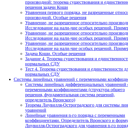
производной: теорема существования и единственн
решения задачи Коши
Уравнения первого порядка, не разрешенные относ
производной. Особые решения
Уравнение, не разрешенное относительно производ
Исследование на нали-чие особых решений. Приме
Уравнение, не разрешенное относительно производ
Исследование на нали-чие особых решений. Приме
Уравнение, не разрешенное относительно производ
Исследование на нали-чие особых решений. Приме
Задача Коши. Особые решения
Задание 4. Теорема существования и единственност
нормальных СДУ
Тест 4. Теорема существования и единственности д
нормальных СДУ
Системы линейных уравнений с переменными коэффици
Системы линейных дифференциальных уравнений 
переменными коэффициентами (структура общего
решения, фундаментальная система решений,
определитель Вронского)
Теорема Лиувилля-Остроградского для системы ли
уравнений
Линейные уравнения n-го порядка с переменными
коэффициентами. Определитель Вронского и форму
Лиувилля-Остроградского для уравнения n-го поря