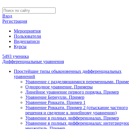
Вход
Регистрация
Мероприятия
Пользователи
Видеозаписи
Курсы
5493 ученика
Дифференциальные уравнения
Простейшие типы обыкновенных дифференциальных
уравнений
Уравнение с разделяющимися переменными. Приме
Однородное уравнение. Примеры
Линейное уравнение первого порядка. Пример
Уравнение Бернулли. Пример
Уравнение Риккати. Пример 1
Уравнение Риккати. Пример 2 (отыскание частного
решения и сведение к линейному уравнению)
Уравнение в полных дифференциалах. Пример
Уравнение в полных дифференциалах: интегриру
множитель. Пример