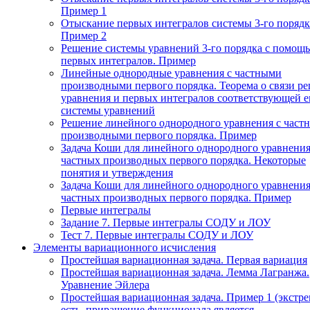
Пример 1
Отыскание первых интегралов системы 3-го порядк
Пример 2
Решение системы уравнений 3-го порядка с помощ
первых интегралов. Пример
Линейные однородные уравнения с частными
производными первого порядка. Теорема о связи р
уравнения и первых интегралов соответствующей 
системы уравнений
Решение линейного однородного уравнения с част
производными первого порядка. Пример
Задача Коши для линейного однородного уравнения
частных производных первого порядка. Некоторые
понятия и утверждения
Задача Коши для линейного однородного уравнения
частных производных первого порядка. Пример
Первые интегралы
Задание 7. Первые интегралы СОДУ и ЛОУ
Тест 7. Первые интегралы СОДУ и ЛОУ
Элементы вариационного исчисления
Простейшая вариационная задача. Первая вариация
Простейшая вариационная задача. Лемма Лагранжа.
Уравнение Эйлера
Простейшая вариационная задача. Пример 1 (экстр
есть, приращение функционала является