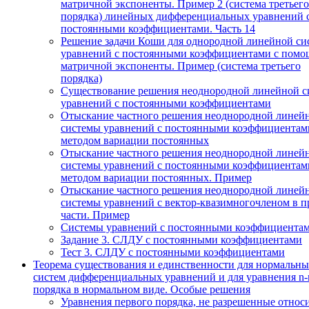
матричной экспоненты. Пример 2 (система третьего
порядка) линейных дифференциальных уравнений 
постоянными коэффициентами. Часть 14
Решение задачи Коши для однородной линейной си
уравнений с постоянными коэффициентами с пом
матричной экспоненты. Пример (система третьего
порядка)
Существование решения неоднородной линейной с
уравнений с постоянными коэффициентами
Отыскание частного решения неоднородной линей
системы уравнений с постоянными коэффициентам
методом вариации постоянных
Отыскание частного решения неоднородной линей
системы уравнений с постоянными коэффициентам
методом вариации постоянных. Пример
Отыскание частного решения неоднородной линей
системы уравнений с вектор-квазимногочленом в п
части. Пример
Системы уравнений с постоянными коэффициента
Задание 3. СЛДУ с постоянными коэффициентами
Тест 3. СЛДУ с постоянными коэффициентами
Теорема существования и единственности для нормальн
систем дифференциальных уравнений и для уравнения n-
порядка в нормальном виде. Особые решения
Уравнения первого порядка, не разрешенные относ