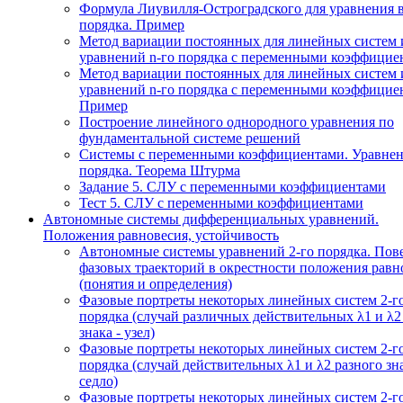
Формула Лиувилля-Остроградского для уравнения 
порядка. Пример
Метод вариации постоянных для линейных систем 
уравнений n-го порядка с переменными коэффицие
Метод вариации постоянных для линейных систем 
уравнений n-го порядка с переменными коэффицие
Пример
Построение линейного однородного уравнения по
фундаментальной системе решений
Системы с переменными коэффициентами. Уравнен
порядка. Теорема Штурма
Задание 5. СЛУ с переменными коэффициентами
Тест 5. СЛУ с переменными коэффициентами
Автономные системы дифференциальных уравнений.
Положения равновесия, устойчивость
Автономные системы уравнений 2-го порядка. Пов
фазовых траекторий в окрестности положения равн
(понятия и определения)
Фазовые портреты некоторых линейных систем 2-г
порядка (случай различных действительных λ1 и λ2
знака - узел)
Фазовые портреты некоторых линейных систем 2-г
порядка (случай действительных λ1 и λ2 разного зна
седло)
Фазовые портреты некоторых линейных систем 2-г