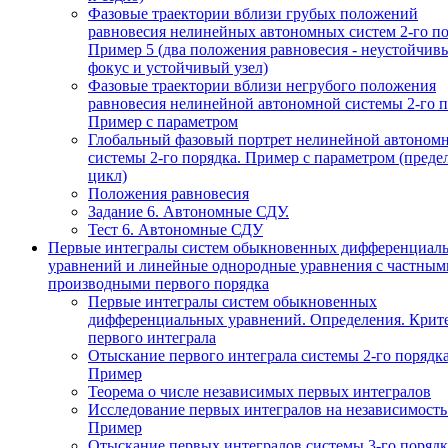
Фазовые траектории вблизи грубых положений
равновесия нелинейных автономных систем 2-го по
Пример 5 (два положения равновесия - неустойчив
фокус и устойчивый узел)
Фазовые траектории вблизи негрубого положения
равновесия нелинейной автономной системы 2-го п
Пример с параметром
Глобальный фазовый портрет нелинейной автоном
системы 2-го порядка. Пример с параметром (пред
цикл)
Положения равновесия
Задание 6. Автономные СДУ.
Тест 6. Автономные СДУ
Первые интегралы систем обыкновенных дифференциал
уравнений и линейные однородные уравнения с частным
производными первого порядка
Первые интегралы систем обыкновенных
дифференциальных уравнений. Определения. Крит
первого интеграла
Отыскание первого интеграла системы 2-го порядка
Пример
Теорема о числе независимых первых интегралов
Исследование первых интегралов на независимость
Пример
Отыскание первых интегралов системы 3-го порядк