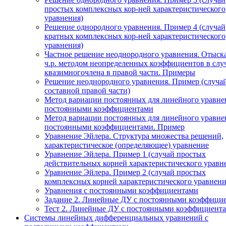
простых комплексных кор-ней характеристического
уравнения)
Решение однородного уравнения. Пример 4 (случай
кратных комплексных кор-ней характеристического
уравнения)
Частное решение неоднородного уравнения. Отыск
ч.р. методом неопределенных коэффициентов в слу
квазимногочлена в правой части. Примеры
Решение неоднородного уравнения. Пример (случа
составной правой части)
Метод вариации постоянных для линейного уравне
постоянными коэффициентами
Метод вариации постоянных для линейного уравне
постоянными коэффициентами. Пример
Уравнение Эйлера. Структура множества решений,
характеристическое (определяющее) уравнение
Уравнение Эйлера. Пример 1 (случай простых
действительных корней характеристического уравн
Уравнение Эйлера. Пример 2 (случай простых
комплексных корней характеристического уравнени
Уравнения с постоянными коэффициентами
Задание 2. Линейные ДУ с постоянными коэффици
Тест 2. Линейные ДУ с постоянными коэффициента
Системы линейных дифференциальных уравнений с