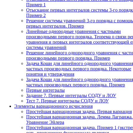
Пример 1
Отыскание первых интегралов системы 3-го порядк
Пример 2
Решение системы уравнений 3-го порядка с помощ
первых интегралов. Пример
Линейные однородные уравнения с частными
производными первого порядка. Теорема о связи р
уравнения и первых интегралов соответствующей 
системы уравнений
Решение линейного однородного уравнения с част
производными первого порядка. Пример
Задача Коши для линейного однородного уравнения
частных производных первого порядка. Некоторые
понятия и утверждения
Задача Коши для линейного однородного уравнения
частных производных первого порядка. Пример
Первые интегралы
Задание 7. Первые интегралы СОДУ и ЛОУ
Тест 7. Первые интегралы СОДУ и ЛОУ
Элементы вариационного исчисления
Простейшая вариационная задача. Первая вариация
Простейшая вариационная задача. Лемма Лагранжа.
Уравнение Эйлера
Простейшая вариационная задача. Пример 1 (экстр
есть, приращение функционала является