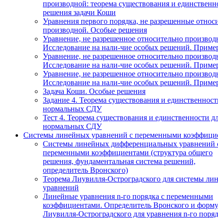
производной: теорема существования и единственн
решения задачи Коши
Уравнения первого порядка, не разрешенные относ
производной. Особые решения
Уравнение, не разрешенное относительно производ
Исследование на нали-чие особых решений. Приме
Уравнение, не разрешенное относительно производ
Исследование на нали-чие особых решений. Приме
Уравнение, не разрешенное относительно производ
Исследование на нали-чие особых решений. Приме
Задача Коши. Особые решения
Задание 4. Теорема существования и единственност
нормальных СДУ
Тест 4. Теорема существования и единственности д
нормальных СДУ
Системы линейных уравнений с переменными коэффици
Системы линейных дифференциальных уравнений 
переменными коэффициентами (структура общего
решения, фундаментальная система решений,
определитель Вронского)
Теорема Лиувилля-Остроградского для системы ли
уравнений
Линейные уравнения n-го порядка с переменными
коэффициентами. Определитель Вронского и форму
Лиувилля-Остроградского для уравнения n-го поря