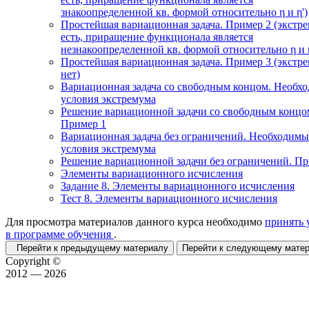
знакоопределенной кв. формой относительно η и η')
Простейшая вариационная задача. Пример 2 (экстр
есть, приращение функционала является
незнакоопределенной кв. формой относительно η и η
Простейшая вариационная задача. Пример 3 (экстр
нет)
Вариационная задача со свободным концом. Необх
условия экстремума
Решение вариационной задачи со свободным концо
Пример 1
Вариационная задача без ограничений. Необходимы
условия экстремума
Решение вариационной задачи без ограничений. П
Элементы вариационного исчисления
Задание 8. Элементы вариационного исчисления
Тест 8. Элементы вариационного исчисления
Для просмотра материалов данного курса необходимо
принять 
в программе обучения
.
Перейти к предыдущему материалу
Перейти к следующему мат
Copyright ©
2012 — 2026