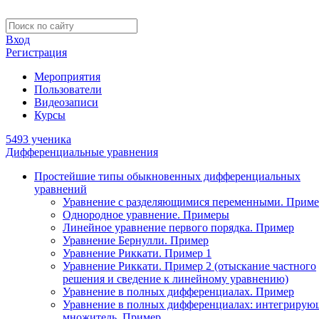
Вход
Регистрация
Мероприятия
Пользователи
Видеозаписи
Курсы
5493 ученика
Дифференциальные уравнения
Простейшие типы обыкновенных дифференциальных
уравнений
Уравнение с разделяющимися переменными. Приме
Однородное уравнение. Примеры
Линейное уравнение первого порядка. Пример
Уравнение Бернулли. Пример
Уравнение Риккати. Пример 1
Уравнение Риккати. Пример 2 (отыскание частного
решения и сведение к линейному уравнению)
Уравнение в полных дифференциалах. Пример
Уравнение в полных дифференциалах: интегриру
множитель. Пример