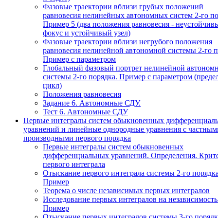
Фазовые траектории вблизи грубых положений
равновесия нелинейных автономных систем 2-го по
Пример 5 (два положения равновесия - неустойчив
фокус и устойчивый узел)
Фазовые траектории вблизи негрубого положения
равновесия нелинейной автономной системы 2-го п
Пример с параметром
Глобальный фазовый портрет нелинейной автоном
системы 2-го порядка. Пример с параметром (пред
цикл)
Положения равновесия
Задание 6. Автономные СДУ.
Тест 6. Автономные СДУ
Первые интегралы систем обыкновенных дифференциал
уравнений и линейные однородные уравнения с частным
производными первого порядка
Первые интегралы систем обыкновенных
дифференциальных уравнений. Определения. Крит
первого интеграла
Отыскание первого интеграла системы 2-го порядка
Пример
Теорема о числе независимых первых интегралов
Исследование первых интегралов на независимость
Пример
Отыскание первых интегралов системы 3-го порядк