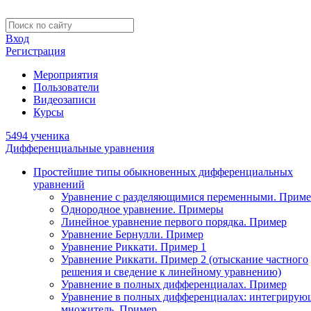
Вход
Регистрация
Мероприятия
Пользователи
Видеозаписи
Курсы
5494 ученика
Дифференциальные уравнения
Простейшие типы обыкновенных дифференциальных
уравнений
Уравнение с разделяющимися переменными. Приме
Однородное уравнение. Примеры
Линейное уравнение первого порядка. Пример
Уравнение Бернулли. Пример
Уравнение Риккати. Пример 1
Уравнение Риккати. Пример 2 (отыскание частного
решения и сведение к линейному уравнению)
Уравнение в полных дифференциалах. Пример
Уравнение в полных дифференциалах: интегриру
множитель. Пример