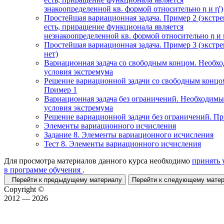
знакоопределенной кв. формой относительно η и η')
Простейшая вариационная задача. Пример 2 (экстр
есть, приращение функционала является
незнакоопределенной кв. формой относительно η и η
Простейшая вариационная задача. Пример 3 (экстр
нет)
Вариационная задача со свободным концом. Необх
условия экстремума
Решение вариационной задачи со свободным концо
Пример 1
Вариационная задача без ограничений. Необходимы
условия экстремума
Решение вариационной задачи без ограничений. П
Элементы вариационного исчисления
Задание 8. Элементы вариационного исчисления
Тест 8. Элементы вариационного исчисления
Для просмотра материалов данного курса необходимо
принять 
в программе обучения
.
Перейти к предыдущему материалу
Перейти к следующему мат
Copyright ©
2012 — 2026