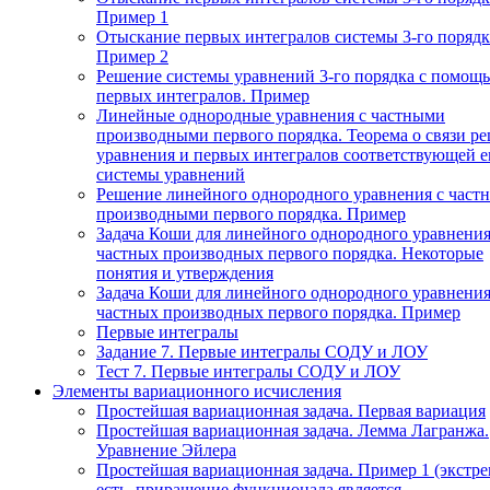
Пример 1
Отыскание первых интегралов системы 3-го порядк
Пример 2
Решение системы уравнений 3-го порядка с помощ
первых интегралов. Пример
Линейные однородные уравнения с частными
производными первого порядка. Теорема о связи р
уравнения и первых интегралов соответствующей 
системы уравнений
Решение линейного однородного уравнения с част
производными первого порядка. Пример
Задача Коши для линейного однородного уравнения
частных производных первого порядка. Некоторые
понятия и утверждения
Задача Коши для линейного однородного уравнения
частных производных первого порядка. Пример
Первые интегралы
Задание 7. Первые интегралы СОДУ и ЛОУ
Тест 7. Первые интегралы СОДУ и ЛОУ
Элементы вариационного исчисления
Простейшая вариационная задача. Первая вариация
Простейшая вариационная задача. Лемма Лагранжа.
Уравнение Эйлера
Простейшая вариационная задача. Пример 1 (экстр
есть, приращение функционала является