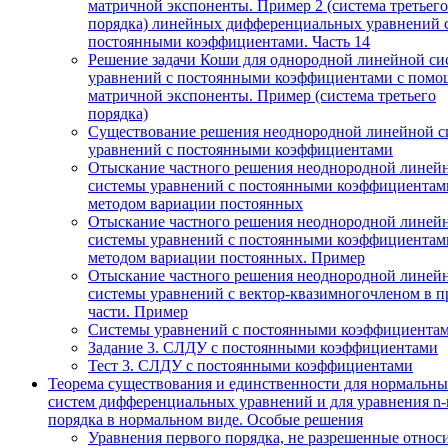
матричной экспоненты. Пример 2 (система третьего
порядка) линейных дифференциальных уравнений 
постоянными коэффициентами. Часть 14
Решение задачи Коши для однородной линейной си
уравнений с постоянными коэффициентами с пом
матричной экспоненты. Пример (система третьего
порядка)
Существование решения неоднородной линейной с
уравнений с постоянными коэффициентами
Отыскание частного решения неоднородной линей
системы уравнений с постоянными коэффициентам
методом вариации постоянных
Отыскание частного решения неоднородной линей
системы уравнений с постоянными коэффициентам
методом вариации постоянных. Пример
Отыскание частного решения неоднородной линей
системы уравнений с вектор-квазимногочленом в п
части. Пример
Системы уравнений с постоянными коэффициента
Задание 3. СЛДУ с постоянными коэффициентами
Тест 3. СЛДУ с постоянными коэффициентами
Теорема существования и единственности для нормальн
систем дифференциальных уравнений и для уравнения n-
порядка в нормальном виде. Особые решения
Уравнения первого порядка, не разрешенные относ