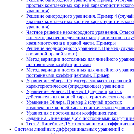
простых комплексных кор-ней характеристического
уравнения)
Решение однородного уравнения. Пример 4 (случай
кратных комплексных кор-ней характеристического
уравнения)
Частное решение неоднородного уравнения. Отыск
ч.р. методом неопределенных коэффициентов в слу
квазимногочлена в правой части. Примеры
Решение неоднородного уравнения. Пример (случа
составной правой части)
Метод вариации постоянных для линейного уравне
постоянными коэффициентами
Метод вариации постоянных для линейного уравне
постоянными коэффициентами. Пример
Уравнение Эйлера. Структура множества решений,
характеристическое (определяющее) уравнение
Уравнение Эйлера. Пример 1 (случай простых
действительных корней характеристического уравн
Уравнение Эйлера. Пример 2 (случай простых
комплексных корней характеристического уравнени
Уравнения с постоянными коэффициентами
Задание 2. Линейные ДУ с постоянными коэффици
Тест 2. Линейные ДУ с постоянными коэффициента
Системы линейных дифференциальных уравнений с