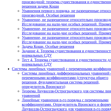
производной: теорема существования и единственн
решения задачи Коши
Уравнения первого порядка, не разрешенные относ
производной. Особые решения
Уравнение, не разрешенное относительно производ
Исследование на нали-чие особых решений. Приме
Уравнение, не разрешенное относительно производ
Исследование на нали-чие особых решений. Приме
Уравнение, не разрешенное относительно производ
Исследование на нали-чие особых решений. Приме
Задача Коши. Особые решения
Задание 4. Теорема существования и единственност
нормальных СДУ
Тест 4. Теорема существования и единственности д
нормальных СДУ
Системы линейных уравнений с переменными коэффици
Системы линейных дифференциальных уравнений 
переменными коэффициентами (структура общего
решения, фундаментальная система решений,
определитель Вронского)
Теорема Лиувилля-Остроградского для системы ли
уравнений
Линейные уравнения n-го порядка с переменными
коэффициентами. Определитель Вронского и форму
Лиувилля-Остроградского для уравнения n-го поря