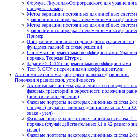
Формула Лиувилля-Остроградского для уравнения 
порядка. Пример
Метод вариации постоянных для линейных систем 
уравнений n-го порядка с переменными коэффицие
Метод вариации постоянных для линейных систем 
уравнений n-го порядка с переменными коэффицие
Пример
Построение линейного однородного уравнения по
фундаментальной системе решений
Системы с переменными коэффициентами. Уравнен
порядка. Теорема Штурма
Задание 5. СЛУ с переменными коэффициентами
Тест 5. СЛУ с переменными коэффициентами
Автономные системы дифференциальных уравнений.
Положения равновесия, устойчивость
Автономные системы уравнений 2-го порядка. Пов
фазовых траекторий в окрестности положения равн
(понятия и определения)
Фазовые портреты некоторых линейных систем 2-г
порядка (случай различных действительных λ1 и λ2
знака - узел)
Фазовые портреты некоторых линейных систем 2-г
порядка (случай действительных λ1 и λ2 разного зна
седло)
Фазовые портреты некоторых линейных систем 2-г