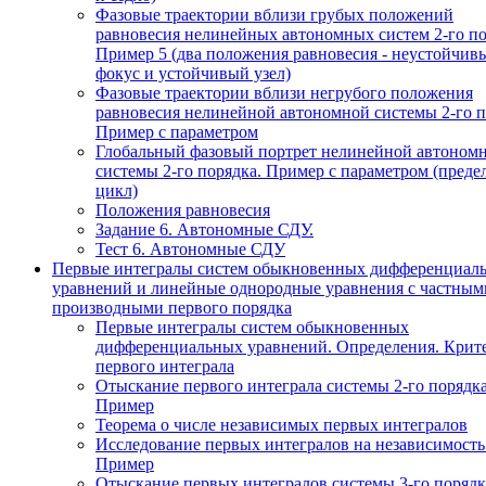
Фазовые траектории вблизи грубых положений
равновесия нелинейных автономных систем 2-го по
Пример 5 (два положения равновесия - неустойчив
фокус и устойчивый узел)
Фазовые траектории вблизи негрубого положения
равновесия нелинейной автономной системы 2-го п
Пример с параметром
Глобальный фазовый портрет нелинейной автоном
системы 2-го порядка. Пример с параметром (пред
цикл)
Положения равновесия
Задание 6. Автономные СДУ.
Тест 6. Автономные СДУ
Первые интегралы систем обыкновенных дифференциал
уравнений и линейные однородные уравнения с частным
производными первого порядка
Первые интегралы систем обыкновенных
дифференциальных уравнений. Определения. Крит
первого интеграла
Отыскание первого интеграла системы 2-го порядка
Пример
Теорема о числе независимых первых интегралов
Исследование первых интегралов на независимость
Пример
Отыскание первых интегралов системы 3-го порядк