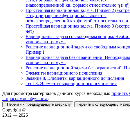
знакоопределенной кв. формой относительно η и η')
Простейшая вариационная задача. Пример 2 (экстр
есть, приращение функционала является
незнакоопределенной кв. формой относительно η и η
Простейшая вариационная задача. Пример 3 (экстр
нет)
Вариационная задача со свободным концом. Необх
условия экстремума
Решение вариационной задачи со свободным концо
Пример 1
Вариационная задача без ограничений. Необходимы
условия экстремума
Решение вариационной задачи без ограничений. П
Элементы вариационного исчисления
Задание 8. Элементы вариационного исчисления
Тест 8. Элементы вариационного исчисления
Для просмотра материалов данного курса необходимо
принять 
в программе обучения
.
Перейти к предыдущему материалу
Перейти к следующему мат
Copyright ©
2012 — 2026