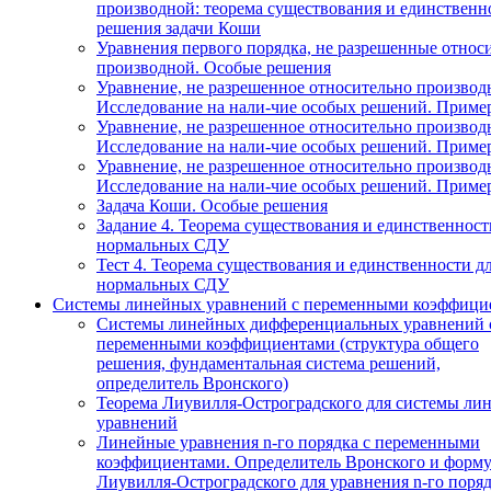
производной: теорема существования и единственн
решения задачи Коши
Уравнения первого порядка, не разрешенные относ
производной. Особые решения
Уравнение, не разрешенное относительно производ
Исследование на нали-чие особых решений. Приме
Уравнение, не разрешенное относительно производ
Исследование на нали-чие особых решений. Приме
Уравнение, не разрешенное относительно производ
Исследование на нали-чие особых решений. Приме
Задача Коши. Особые решения
Задание 4. Теорема существования и единственност
нормальных СДУ
Тест 4. Теорема существования и единственности д
нормальных СДУ
Системы линейных уравнений с переменными коэффици
Системы линейных дифференциальных уравнений 
переменными коэффициентами (структура общего
решения, фундаментальная система решений,
определитель Вронского)
Теорема Лиувилля-Остроградского для системы ли
уравнений
Линейные уравнения n-го порядка с переменными
коэффициентами. Определитель Вронского и форму
Лиувилля-Остроградского для уравнения n-го поря