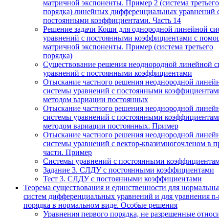
матричной экспоненты. Пример 2 (система третьего
порядка) линейных дифференциальных уравнений 
постоянными коэффициентами. Часть 14
Решение задачи Коши для однородной линейной си
уравнений с постоянными коэффициентами с пом
матричной экспоненты. Пример (система третьего
порядка)
Существование решения неоднородной линейной с
уравнений с постоянными коэффициентами
Отыскание частного решения неоднородной линей
системы уравнений с постоянными коэффициентам
методом вариации постоянных
Отыскание частного решения неоднородной линей
системы уравнений с постоянными коэффициентам
методом вариации постоянных. Пример
Отыскание частного решения неоднородной линей
системы уравнений с вектор-квазимногочленом в п
части. Пример
Системы уравнений с постоянными коэффициента
Задание 3. СЛДУ с постоянными коэффициентами
Тест 3. СЛДУ с постоянными коэффициентами
Теорема существования и единственности для нормальн
систем дифференциальных уравнений и для уравнения n-
порядка в нормальном виде. Особые решения
Уравнения первого порядка, не разрешенные относ