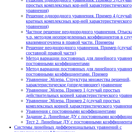
простых комплексных кор-ней характеристического
уравнения)
Решение однородного уравнения. Пример 4 (случай
кратных комплексных кор-ней характеристического
уравнения)
Частное решение неоднородного уравнения. Отыск
ч.р. методом неопределенных коэффициентов в слу
квазимногочлена в правой части. Примеры
Решение неоднородного уравнения. Пример (случа
составной правой части)
Метод вариации постоянных для линейного уравне
постоянными коэффициентами
Метод вариации постоянных для линейного уравне
постоянными коэффициентами. Пример
Уравнение Эйлера. Структура множества решений,
характеристическое (определяющее) уравнение
Уравнение Эйлера. Пример 1 (случай простых
действительных корней характеристического уравн
Уравнение Эйлера. Пример 2 (случай простых
комплексных корней характеристического уравнени
Уравнения с постоянными коэффициентами
Задание 2. Линейные ДУ с постоянными коэффици
Тест 2. Линейные ДУ с постоянными коэффициента
Системы линейных дифференциальных уравнений с