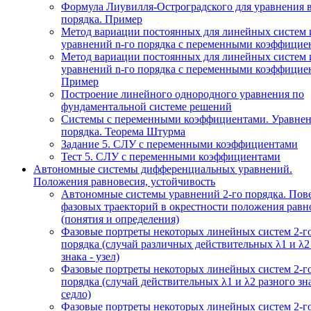
Формула Лиувилля-Остроградского для уравнения 
порядка. Пример
Метод вариации постоянных для линейных систем 
уравнений n-го порядка с переменными коэффицие
Метод вариации постоянных для линейных систем 
уравнений n-го порядка с переменными коэффицие
Пример
Построение линейного однородного уравнения по
фундаментальной системе решений
Системы с переменными коэффициентами. Уравнен
порядка. Теорема Штурма
Задание 5. СЛУ с переменными коэффициентами
Тест 5. СЛУ с переменными коэффициентами
Автономные системы дифференциальных уравнений.
Положения равновесия, устойчивость
Автономные системы уравнений 2-го порядка. Пов
фазовых траекторий в окрестности положения равн
(понятия и определения)
Фазовые портреты некоторых линейных систем 2-г
порядка (случай различных действительных λ1 и λ2
знака - узел)
Фазовые портреты некоторых линейных систем 2-г
порядка (случай действительных λ1 и λ2 разного зна
седло)
Фазовые портреты некоторых линейных систем 2-г