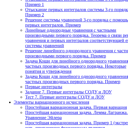
Пример 1
Отыскание первых интегралов системы 3-го порядк
Пример 2
Решение системы уравнений 3-го порядка с помощ
первых интегралов. Пример
Линейные однородные уравнения с частными
производными первого порядка. Теорема о связи р
уравнения и первых интегралов соответствующей 
системы уравнений
Решение линейного однородного уравнения с част
производными первого порядка. Пример
Задача Коши для линейного однородного уравнения
частных производных первого порядка. Некоторые
понятия и утверждения
Задача Коши для линейного однородного уравнения
частных производных первого порядка. Пример
Первые интегралы
Задание 7. Первые интегралы СОДУ и ЛОУ
Тест 7. Первые интегралы СОДУ и ЛОУ
Элементы вариационного исчисления
Простейшая вариационная задача. Первая вариация
Простейшая вариационная задача. Лемма Лагранжа.
Уравнение Эйлера
Простейшая вариационная задача. Пример 1 (экстр
есть, приращение функционала является