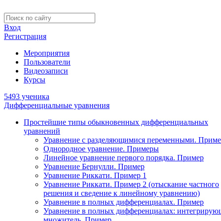
Вход
Регистрация
Мероприятия
Пользователи
Видеозаписи
Курсы
5493 ученика
Дифференциальные уравнения
Простейшие типы обыкновенных дифференциальных
уравнений
Уравнение с разделяющимися переменными. Приме
Однородное уравнение. Примеры
Линейное уравнение первого порядка. Пример
Уравнение Бернулли. Пример
Уравнение Риккати. Пример 1
Уравнение Риккати. Пример 2 (отыскание частного
решения и сведение к линейному уравнению)
Уравнение в полных дифференциалах. Пример
Уравнение в полных дифференциалах: интегриру
множитель. Пример