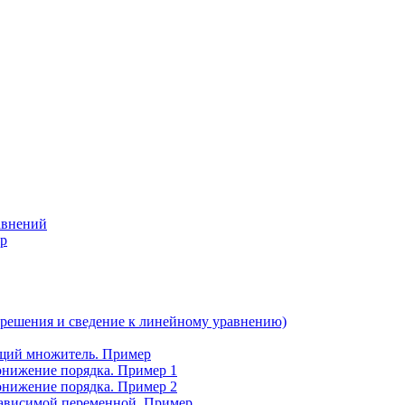
авнений
р
 решения и сведение к линейному уравнению)
щий множитель. Пример
онижение порядка. Пример 1
онижение порядка. Пример 2
зависимой переменной. Пример