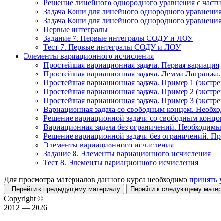
Решение линейного однородного уравнения с част
Задача Коши для линейного однородного уравнения
Задача Коши для линейного однородного уравнения
Первые интегралы
Задание 7. Первые интегралы СОДУ и ЛОУ
Тест 7. Первые интегралы СОДУ и ЛОУ
Элементы вариационного исчисления
Простейшая вариационная задача. Первая вариация
Простейшая вариационная задача. Лемма Лагранжа
Простейшая вариационная задача. Пример 1 (экстре
Простейшая вариационная задача. Пример 2 (экстре
Простейшая вариационная задача. Пример 3 (экстре
Вариационная задача со свободным концом. Необх
Решение вариационной задачи со свободным концо
Вариационная задача без ограничений. Необходимы
Решение вариационной задачи без ограничений. П
Элементы вариационного исчисления
Задание 8. Элементы вариационного исчисления
Тест 8. Элементы вариационного исчисления
Для просмотра материалов данного курса необходимо
принять 
Перейти к предыдущему материалу
Перейти к следующему мат
Copyright ©
2012 — 2026