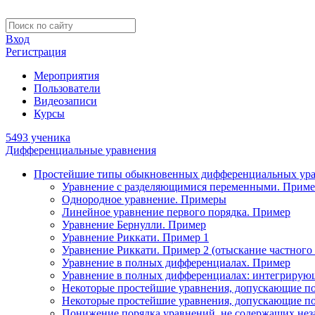
Вход
Регистрация
Мероприятия
Пользователи
Видеозаписи
Курсы
5493 ученика
Дифференциальные уравнения
Простейшие типы обыкновенных дифференциальных ур
Уравнение с разделяющимися переменными. Приме
Однородное уравнение. Примеры
Линейное уравнение первого порядка. Пример
Уравнение Бернулли. Пример
Уравнение Риккати. Пример 1
Уравнение Риккати. Пример 2 (отыскание частного
Уравнение в полных дифференциалах. Пример
Уравнение в полных дифференциалах: интегрирую
Некоторые простейшие уравнения, допускающие п
Некоторые простейшие уравнения, допускающие п
Понижение порядка уравнений, не содержащих не