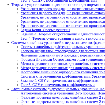
Тест 3. СЛДУ с постоянными коэффициентами
Теорема существования и единственности для нормальны
Уравнения первого порядка, не разрешенные относ
Уравнения первого порядка, не разрешенные относ
Уравнение, не разрешенное относительно производ
Уравнение, не разрешенное относительно производ
Уравнение, не разрешенное относительно производ
Задача Коши. Особые решения
Задание 4. Теорема существования и единственнос
Тест 4. Теорема существования и единственности 
Системы линейных уравнений с переменными коэффици
Системы линейных дифференциальных уравнений с 
Теорема Лиувилля-Остроградского для системы ли
Линейные уравнения n-го порядка с переменными к
Формула Лиувилля-Остроградского для уравнения 
Метод вариации постоянных для линейных систем 
Метод вариации постоянных для линейных систем 
Построение линейного однородного уравнения по 
Системы с переменными коэффициентами. Уравнени
Задание 5. СЛУ с переменными коэффициентами
Тест 5. СЛУ с переменными коэффициентами
Автономные системы дифференциальных уравнений. Пол
Автономные системы уравнений 2-го порядка. Пове
Фазовые портреты некоторых линейных систем 2-го 
Фазовые портреты некоторых линейных систем 2-го 