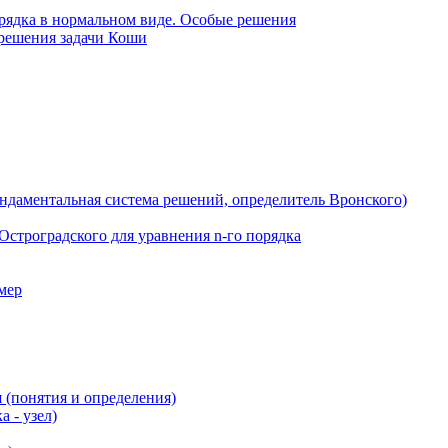
рядка в нормальном виде. Особые решения
 решения задачи Коши
даментальная система решений, определитель Вронского)
строградского для уравнения n-го порядка
мер
 (понятия и определения)
 - узел)