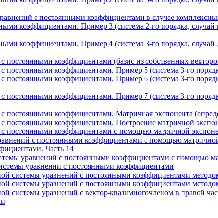
равнений с постоянными коэффициентами в случае комплексных
ыми коэффициентами. Пример 3 (система 2-го порядка, случай
ыми коэффициентами. Пример 4 (система 3-го порядка, случай
 постоянными коэффициентами (базис из собственных векторов
 постоянными коэффициентами. Пример 5 (система 3-го порядка,
 постоянными коэффициентами. Пример 6 (система 3-го порядка
 постоянными коэффициентами. Пример 7 (система 3-го порядка
с постоянными коэффициентами. Матричная экспонента (опреде
 с постоянными коэффициентами. Построение матричной экспо
с постоянными коэффициентами с помощью матричной экспонент
внений с постоянными коэффициентами с помощью матричной э
фициентами. Часть 14
стемы уравнений с постоянными коэффициентами с помощью мат
истемы уравнений с постоянными коэффициентами
ной системы уравнений с постоянными коэффициентами методо
ной системы уравнений с постоянными коэффициентами методо
ой системы уравнений с вектор-квазимногочленом в правой ча
ми