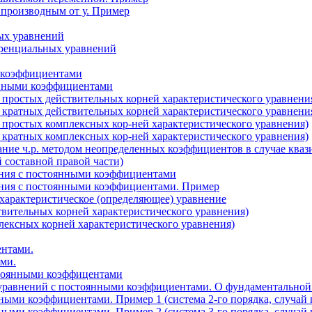
 производным от у. Пример
ых уравнений
ренциальных уравнений
 коэффициентами
янными коэффициентами
 простых действительных корней характеристического уравнени
 кратных действительных корней характеристического уравнени
 простых комплексных кор-ней характеристического уравнения)
 кратных комплексных кор-ней характеристического уравнения)
ние ч.р. методом неопределенных коэффициентов в случае кваз
 составной правой части)
ения с постоянными коэффициентами
ения с постоянными коэффициентами. Пример
характеристическое (определяющее) уравнение
твительных корней характеристического уравнения)
лексных корней характеристического уравнения)
ентами.
ми.
тоянными коэффицентами
уравнений с постоянными коэффициентами. О фундаментальной 
ыми коэффициентами. Пример 1 (система 2-го порядка, случай
ыми коэффициентами. Пример 2 (система 3-го порядка, случай 