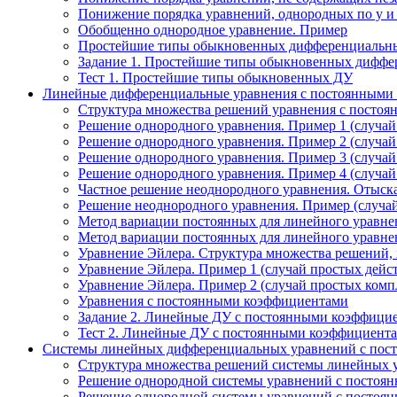
Понижение порядка уравнений, однородных по у и
Обобщенно однородное уравнение. Пример
Простейшие типы обыкновенных дифференциальн
Задание 1. Простейшие типы обыкновенных диффе
Тест 1. Простейшие типы обыкновенных ДУ
Линейные дифференциальные уравнения с постоянными
Структура множества решений уравнения с посто
Решение однородного уравнения. Пример 1 (случай
Решение однородного уравнения. Пример 2 (случай
Решение однородного уравнения. Пример 3 (случай
Решение однородного уравнения. Пример 4 (случай
Частное решение неоднородного уравнения. Отыска
Решение неоднородного уравнения. Пример (случай
Метод вариации постоянных для линейного уравн
Метод вариации постоянных для линейного уравн
Уравнение Эйлера. Структура множества решений, 
Уравнение Эйлера. Пример 1 (случай простых дейс
Уравнение Эйлера. Пример 2 (случай простых комп
Уравнения с постоянными коэффициентами
Задание 2. Линейные ДУ с постоянными коэффици
Тест 2. Линейные ДУ с постоянными коэффициента
Системы линейных дифференциальных уравнений с пос
Структура множества решений системы линейных 
Решение однородной системы уравнений с постоянн
Решение однородной системы уравнений с постоянн