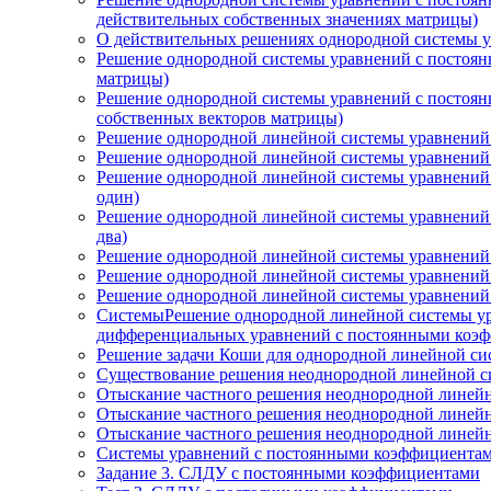
действительных собственных значениях матрицы)
О действительных решениях однородной системы у
Решение однородной системы уравнений с постоянн
матрицы)
Решение однородной системы уравнений с постоянн
собственных векторов матрицы)
Решение однородной линейной системы уравнений с
Решение однородной линейной системы уравнений с
Решение однородной линейной системы уравнений с
один)
Решение однородной линейной системы уравнений с
два)
Решение однородной линейной системы уравнений 
Решение однородной линейной системы уравнений
Решение однородной линейной системы уравнений 
СистемыРешение однородной линейной системы ура
дифференциальных уравнений с постоянными коэф
Решение задачи Коши для однородной линейной си
Существование решения неоднородной линейной с
Отыскание частного решения неоднородной линей
Отыскание частного решения неоднородной линей
Отыскание частного решения неоднородной линейн
Системы уравнений с постоянными коэффициента
Задание 3. СЛДУ с постоянными коэффициентами