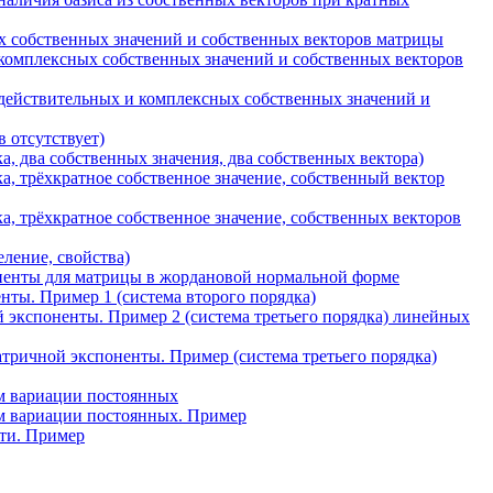
 собственных значений и собственных векторов матрицы
 комплексных собственных значений и собственных векторов
 действительных и комплексных собственных значений и
 отсутствует)
 два собственных значения, два собственных вектора)
, трёхкратное собственное значение, собственный вектор
, трёхкратное собственное значение, собственных векторов
ление, свойства)
ненты для матрицы в жордановой нормальной форме
ы. Пример 1 (система второго порядка)
кспоненты. Пример 2 (система третьего порядка) линейных
ричной экспоненты. Пример (система третьего порядка)
м вариации постоянных
м вариации постоянных. Пример
сти. Пример