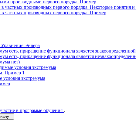
ными производными первого порядка. Пример
 в частных производных первого порядка. Некоторые понятия и
 в частных производных первого порядка. Пример
. Уравнение Эйлера
мум есть, приращение функционала является знакоопределенной 
мум есть, приращение функционала является незнакоопределенно
мума нет)
одимые условия экстремума
м. Пример 1
е условия экстремума
ример
участие в программе обучения
.
ериалу