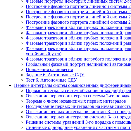
Фазовые портреты некоторых линейных систем 2-го 
Построение фазового портрета линейной системы 2-
Построение фазового портрета линейной системы 2
Построение фазового портрета линейной системы 2-
Построение фазового портрета линейной системы 2-
Фазовые траектории вблизи грубых положений равн
Фазовые траектории вблизи грубых положений равн
Фазовые траектории вблизи грубых положений равн
Фазовые траектории вблизи грубых положений равн
Фазовые траектории вблизи грубых положений равн
устойчивый узел)
Фазовые траектории вблизи негрубого положения р
Глобальный фазовый портрет нелинейной автономно
Положения равновесия
Задание 6. Автономные СДУ.
Тест 6. Автономные СДУ
Первые интегралы систем обыкновенных дифференциаль
Первые интегралы систем обыкновенных дифферен
Отыскание первого интеграла системы 2-го порядк
Теорема о числе независимых первых интегралов
Исследование первых интегралов на независимость
Отыскание первых интегралов системы 3-го порядк
Отыскание первых интегралов системы 3-го порядк
Решение системы уравнений 3-го порядка с помощ
Линейные однородные уравнения с частными произ