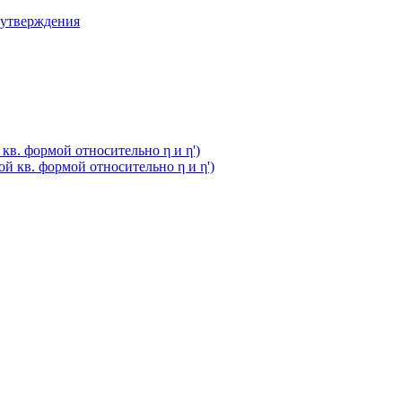
 утверждения
кв. формой относительно η и η')
й кв. формой относительно η и η')