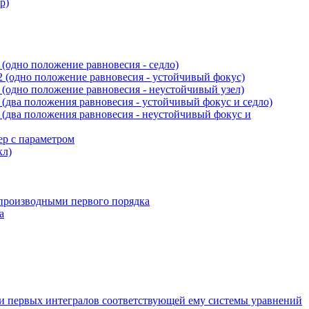
р)
(одно положение равновесия - седло)
 (одно положение равновесия - устойчивый фокус)
(одно положение равновесия - неустойчивый узел)
(два положения равновесия - устойчивый фокус и седло)
(два положения равновесия - неустойчивый фокус и
ер с параметром
кл)
производными первого порядка
а
и первых интегралов соответствующей ему системы уравнений