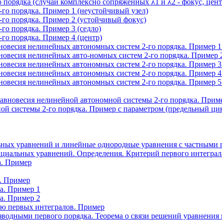
порядка (случай комплексно сопряженных λ1 и λ2 - фокус, цент
го порядка. Пример 1 (неустойчивый узел)
-го порядка. Пример 2 (устойчивый фокус)
го порядка. Пример 3 (седло)
го порядка. Пример 4 (центр)
овесия нелинейных автономных систем 2-го порядка. Пример 1 
овесия нелинейных авто-номных систем 2-го порядка. Пример 2
овесия нелинейных автономных систем 2-го порядка. Пример 3 
овесия нелинейных автономных систем 2-го порядка. Пример 4 
овесия нелинейных автономных систем 2-го порядка. Пример 5 
авновесия нелинейной автономной системы 2-го порядка. Прим
й системы 2-го порядка. Пример с параметром (предельный ци
ных уравнений и линейные однородные уравнения с частными 
циальных уравнений. Определения. Критерий первого интеграл
а. Пример
. Пример
а. Пример 1
а. Пример 2
ью первых интегралов. Пример
водными первого порядка. Теорема о связи решений уравнения 