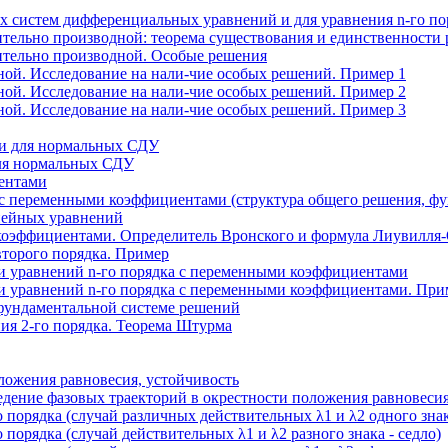
х систем дифференциальных уравнений и для уравнения n-го по
ительно производной: теорема существования и единственности
ительно производной. Особые решения
ной. Исследование на нали-чие особых решений. Пример 1
ной. Исследование на нали-чие особых решений. Пример 2
ной. Исследование на нали-чие особых решений. Пример 3
ти для нормальных СДУ
для нормальных СДУ
ентами
переменными коэффициентами (структура общего решения, фун
нейных уравнений
оэффициентами. Определитель Вронского и формула Лиувилля-О
второго порядка. Пример
и уравнений n-го порядка с переменными коэффициентами
и уравнений n-го порядка с переменными коэффициентами. При
фундаментальной системе решений
я 2-го порядка. Теорема Штурма
ожения равновесия, устойчивость
дение фазовых траекторий в окрестности положения равновесия
порядка (случай различных действительных λ1 и λ2 одного знака
порядка (случай действительных λ1 и λ2 разного знака - седло)