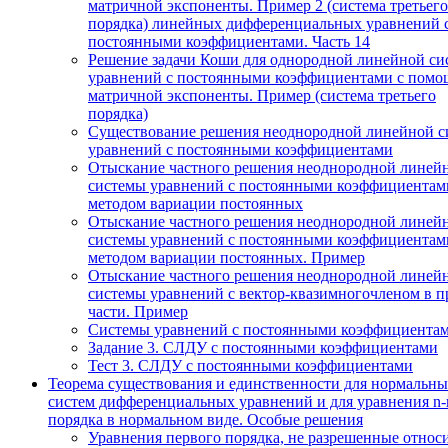
матричной экспоненты. Пример 2 (система третьего
порядка) линейных дифференциальных уравнений 
постоянными коэффициентами. Часть 14
Решение задачи Коши для однородной линейной си
уравнений с постоянными коэффициентами с пом
матричной экспоненты. Пример (система третьего
порядка)
Существование решения неоднородной линейной с
уравнений с постоянными коэффициентами
Отыскание частного решения неоднородной линей
системы уравнений с постоянными коэффициентам
методом вариации постоянных
Отыскание частного решения неоднородной линей
системы уравнений с постоянными коэффициентам
методом вариации постоянных. Пример
Отыскание частного решения неоднородной линей
системы уравнений с вектор-квазимногочленом в п
части. Пример
Системы уравнений с постоянными коэффициента
Задание 3. СЛДУ с постоянными коэффициентами
Тест 3. СЛДУ с постоянными коэффициентами
Теорема существования и единственности для нормальн
систем дифференциальных уравнений и для уравнения n-
порядка в нормальном виде. Особые решения
Уравнения первого порядка, не разрешенные относ