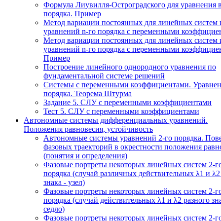
Формула Лиувилля-Остроградского для уравнения 
порядка. Пример
Метод вариации постоянных для линейных систем 
уравнений n-го порядка с переменными коэффицие
Метод вариации постоянных для линейных систем 
уравнений n-го порядка с переменными коэффицие
Пример
Построение линейного однородного уравнения по
фундаментальной системе решений
Системы с переменными коэффициентами. Уравнен
порядка. Теорема Штурма
Задание 5. СЛУ с переменными коэффициентами
Тест 5. СЛУ с переменными коэффициентами
Автономные системы дифференциальных уравнений.
Положения равновесия, устойчивость
Автономные системы уравнений 2-го порядка. Пов
фазовых траекторий в окрестности положения равн
(понятия и определения)
Фазовые портреты некоторых линейных систем 2-г
порядка (случай различных действительных λ1 и λ2
знака - узел)
Фазовые портреты некоторых линейных систем 2-г
порядка (случай действительных λ1 и λ2 разного зна
седло)
Фазовые портреты некоторых линейных систем 2-г