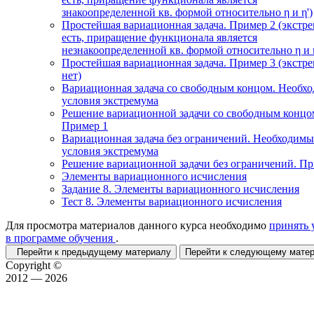
знакоопределенной кв. формой относительно η и η')
Простейшая вариационная задача. Пример 2 (экстр
есть, приращение функционала является
незнакоопределенной кв. формой относительно η и η
Простейшая вариационная задача. Пример 3 (экстр
нет)
Вариационная задача со свободным концом. Необх
условия экстремума
Решение вариационной задачи со свободным концо
Пример 1
Вариационная задача без ограничений. Необходимы
условия экстремума
Решение вариационной задачи без ограничений. П
Элементы вариационного исчисления
Задание 8. Элементы вариационного исчисления
Тест 8. Элементы вариационного исчисления
Для просмотра материалов данного курса необходимо
принять 
в программе обучения
.
Перейти к предыдущему материалу
Перейти к следующему мат
Copyright ©
2012 — 2026