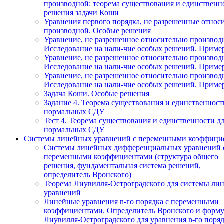
производной: теорема существования и единственн
решения задачи Коши
Уравнения первого порядка, не разрешенные относ
производной. Особые решения
Уравнение, не разрешенное относительно производ
Исследование на нали-чие особых решений. Приме
Уравнение, не разрешенное относительно производ
Исследование на нали-чие особых решений. Приме
Уравнение, не разрешенное относительно производ
Исследование на нали-чие особых решений. Приме
Задача Коши. Особые решения
Задание 4. Теорема существования и единственност
нормальных СДУ
Тест 4. Теорема существования и единственности д
нормальных СДУ
Системы линейных уравнений с переменными коэффици
Системы линейных дифференциальных уравнений 
переменными коэффициентами (структура общего
решения, фундаментальная система решений,
определитель Вронского)
Теорема Лиувилля-Остроградского для системы ли
уравнений
Линейные уравнения n-го порядка с переменными
коэффициентами. Определитель Вронского и форму
Лиувилля-Остроградского для уравнения n-го поря