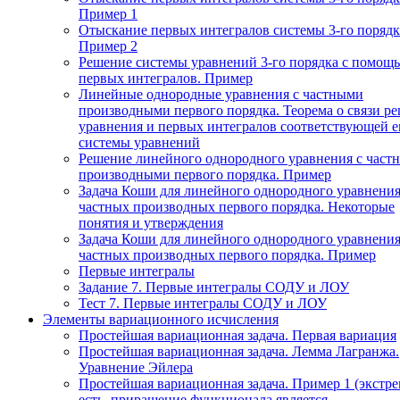
Пример 1
Отыскание первых интегралов системы 3-го порядк
Пример 2
Решение системы уравнений 3-го порядка с помощ
первых интегралов. Пример
Линейные однородные уравнения с частными
производными первого порядка. Теорема о связи р
уравнения и первых интегралов соответствующей 
системы уравнений
Решение линейного однородного уравнения с част
производными первого порядка. Пример
Задача Коши для линейного однородного уравнения
частных производных первого порядка. Некоторые
понятия и утверждения
Задача Коши для линейного однородного уравнения
частных производных первого порядка. Пример
Первые интегралы
Задание 7. Первые интегралы СОДУ и ЛОУ
Тест 7. Первые интегралы СОДУ и ЛОУ
Элементы вариационного исчисления
Простейшая вариационная задача. Первая вариация
Простейшая вариационная задача. Лемма Лагранжа.
Уравнение Эйлера
Простейшая вариационная задача. Пример 1 (экстр
есть, приращение функционала является