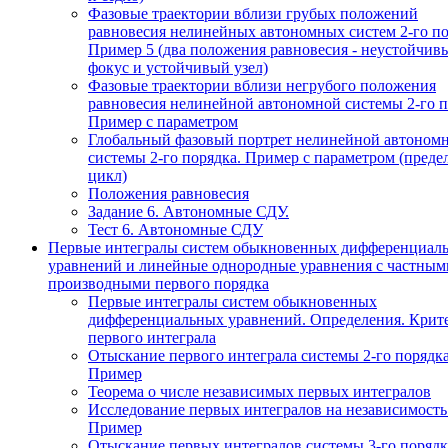
Фазовые траектории вблизи грубых положений
равновесия нелинейных автономных систем 2-го по
Пример 5 (два положения равновесия - неустойчив
фокус и устойчивый узел)
Фазовые траектории вблизи негрубого положения
равновесия нелинейной автономной системы 2-го п
Пример с параметром
Глобальный фазовый портрет нелинейной автоном
системы 2-го порядка. Пример с параметром (пред
цикл)
Положения равновесия
Задание 6. Автономные СДУ.
Тест 6. Автономные СДУ
Первые интегралы систем обыкновенных дифференциал
уравнений и линейные однородные уравнения с частным
производными первого порядка
Первые интегралы систем обыкновенных
дифференциальных уравнений. Определения. Крит
первого интеграла
Отыскание первого интеграла системы 2-го порядка
Пример
Теорема о числе независимых первых интегралов
Исследование первых интегралов на независимость
Пример
Отыскание первых интегралов системы 3-го порядк