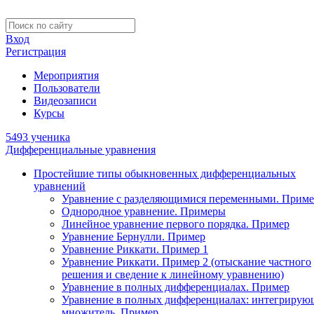
Вход
Регистрация
Мероприятия
Пользователи
Видеозаписи
Курсы
5493 ученика
Дифференциальные уравнения
Простейшие типы обыкновенных дифференциальных
уравнений
Уравнение с разделяющимися переменными. Приме
Однородное уравнение. Примеры
Линейное уравнение первого порядка. Пример
Уравнение Бернулли. Пример
Уравнение Риккати. Пример 1
Уравнение Риккати. Пример 2 (отыскание частного
решения и сведение к линейному уравнению)
Уравнение в полных дифференциалах. Пример
Уравнение в полных дифференциалах: интегриру
множитель. Пример