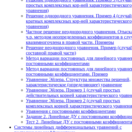
простых комплексных кор-ней характеристического
уравнения)
Решение однородного уравнения. Пример 4 (случай
кратных комплексных кор-ней характеристического
уравнения)
Частное решение неоднородного уравнения. Отыск
ч.р. методом неопределенных коэффициентов в слу
квазимногочлена в правой части. Примеры
Решение неоднородного уравнения. Пример (случа
составной правой части)
Метод вариации постоянных для линейного уравне
постоянными коэффициентами
Метод вариации постоянных для линейного уравне
постоянными коэффициентами. Пример
Уравнение Эйлера. Структура множества решений,
характеристическое (определяющее) уравнение
Уравнение Эйлера. Пример 1 (случай простых
действительных корней характеристического уравн
Уравнение Эйлера. Пример 2 (случай простых
комплексных корней характеристического уравнени
Уравнения с постоянными коэффициентами
Задание 2. Линейные ДУ с постоянными коэффици
Тест 2. Линейные ДУ с постоянными коэффициента
Системы линейных дифференциальных уравнений с