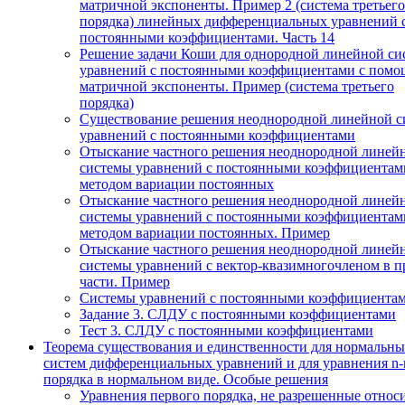
матричной экспоненты. Пример 2 (система третьего
порядка) линейных дифференциальных уравнений 
постоянными коэффициентами. Часть 14
Решение задачи Коши для однородной линейной си
уравнений с постоянными коэффициентами с пом
матричной экспоненты. Пример (система третьего
порядка)
Существование решения неоднородной линейной с
уравнений с постоянными коэффициентами
Отыскание частного решения неоднородной линей
системы уравнений с постоянными коэффициентам
методом вариации постоянных
Отыскание частного решения неоднородной линей
системы уравнений с постоянными коэффициентам
методом вариации постоянных. Пример
Отыскание частного решения неоднородной линей
системы уравнений с вектор-квазимногочленом в п
части. Пример
Системы уравнений с постоянными коэффициента
Задание 3. СЛДУ с постоянными коэффициентами
Тест 3. СЛДУ с постоянными коэффициентами
Теорема существования и единственности для нормальн
систем дифференциальных уравнений и для уравнения n-
порядка в нормальном виде. Особые решения
Уравнения первого порядка, не разрешенные относ