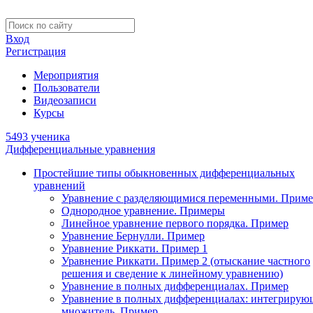
Вход
Регистрация
Мероприятия
Пользователи
Видеозаписи
Курсы
5493 ученика
Дифференциальные уравнения
Простейшие типы обыкновенных дифференциальных
уравнений
Уравнение с разделяющимися переменными. Приме
Однородное уравнение. Примеры
Линейное уравнение первого порядка. Пример
Уравнение Бернулли. Пример
Уравнение Риккати. Пример 1
Уравнение Риккати. Пример 2 (отыскание частного
решения и сведение к линейному уравнению)
Уравнение в полных дифференциалах. Пример
Уравнение в полных дифференциалах: интегриру
множитель. Пример