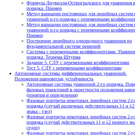
Формула Лиувилля-Остроградского для уравнения 
порядка. Пример
Метод вариации постоянных для линейных систем 
уравнений n-го порядка с переменными коэффицие
Метод вариации постоянных для линейных систем 
уравнений n-го порядка с переменными коэффицие
Пример
Построение линейного однородного уравнения по
фундаментальной системе решений
Системы с переменными коэффициентами. Уравнен
порядка. Теорема Штурма
Задание 5. СЛУ с переменными коэффициентами
Тест 5. СЛУ с переменными коэффициентами
Автономные системы дифференциальных уравнений.
Положения равновесия, устойчивость
Автономные системы уравнений 2-го порядка. Пов
фазовых траекторий в окрестности положения равн
(понятия и определения)
Фазовые портреты некоторых линейных систем 2-г
порядка (случай различных действительных λ1 и λ2
знака - узел)
Фазовые портреты некоторых линейных систем 2-г
порядка (случай действительных λ1 и λ2 разного зна
седло)
Фазовые портреты некоторых линейных систем 2-г