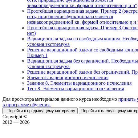
знакоопределенной кв. формой относительно η и η')
Простейшая вариационная задача. Пример 2 (экстр
есть, приращение функционала является
незнакоопределенной кв. формой относительно η и η
Простейшая вариационная задача. Пример 3 (экстр
нет)
Вариационная задача со свободным концом. Необх
условия экстремума
Решение вариационной задачи со свободным концо
Пример 1
Вариационная задача без ограничений. Необходимы
условия экстремума
Решение вариационной задачи без ограничений. П
Элементы вариационного исчисления
Задание 8. Элементы вариационного исчисления
Тест 8. Элементы вариационного исчисления
Для просмотра материалов данного курса необходимо
принять 
в программе обучения
.
Перейти к предыдущему материалу
Перейти к следующему мат
Copyright ©
2012 — 2026