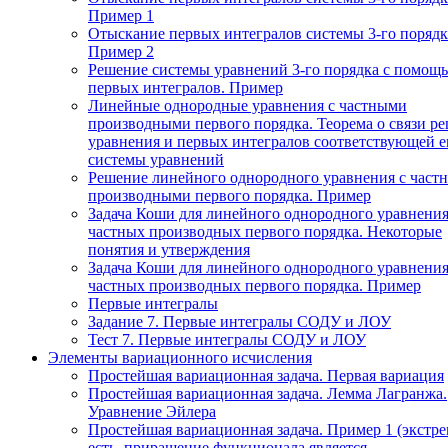
Пример 1
Отыскание первых интегралов системы 3-го порядк
Пример 2
Решение системы уравнений 3-го порядка с помощ
первых интегралов. Пример
Линейные однородные уравнения с частными
производными первого порядка. Теорема о связи р
уравнения и первых интегралов соответствующей 
системы уравнений
Решение линейного однородного уравнения с част
производными первого порядка. Пример
Задача Коши для линейного однородного уравнения
частных производных первого порядка. Некоторые
понятия и утверждения
Задача Коши для линейного однородного уравнения
частных производных первого порядка. Пример
Первые интегралы
Задание 7. Первые интегралы СОДУ и ЛОУ
Тест 7. Первые интегралы СОДУ и ЛОУ
Элементы вариационного исчисления
Простейшая вариационная задача. Первая вариация
Простейшая вариационная задача. Лемма Лагранжа.
Уравнение Эйлера
Простейшая вариационная задача. Пример 1 (экстр
есть, приращение функционала является