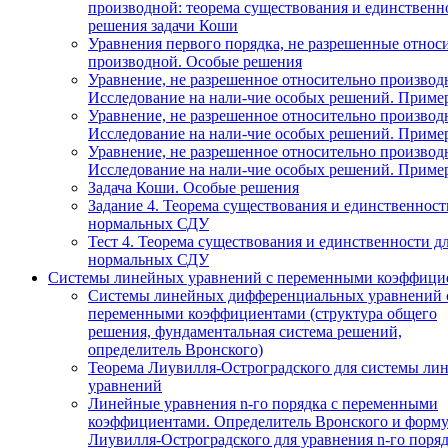
производной: теорема существования и единственн
решения задачи Коши
Уравнения первого порядка, не разрешенные относ
производной. Особые решения
Уравнение, не разрешенное относительно производ
Исследование на нали-чие особых решений. Приме
Уравнение, не разрешенное относительно производ
Исследование на нали-чие особых решений. Приме
Уравнение, не разрешенное относительно производ
Исследование на нали-чие особых решений. Приме
Задача Коши. Особые решения
Задание 4. Теорема существования и единственност
нормальных СДУ
Тест 4. Теорема существования и единственности д
нормальных СДУ
Системы линейных уравнений с переменными коэффици
Системы линейных дифференциальных уравнений 
переменными коэффициентами (структура общего
решения, фундаментальная система решений,
определитель Вронского)
Теорема Лиувилля-Остроградского для системы ли
уравнений
Линейные уравнения n-го порядка с переменными
коэффициентами. Определитель Вронского и форму
Лиувилля-Остроградского для уравнения n-го поря