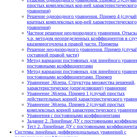
простых комплексных кор-ней характеристического
уравнения)
Решение однородного уравнения. Пример 4 (случай
кратных комплексных кор-ней характеристического
уравнения)
Частное решение неоднородного уравнения. Отыск
ч.р. методом неопределенных коэффициентов в слу
квазимногочлена в правой части. Примеры
Решение неоднородного уравнения. Пример (случа
составной правой части)
Метод вариации постоянных для линейного уравне
постоянными коэффициентами
Метод вариации постоянных для линейного уравне
постоянными коэффициентами. Пример
Уравнение Эйлера. Структура множества решений,
характеристическое (определяющее) уравнение
Уравнение Эйлера. Пример 1 (случай простых
действительных корней характеристического уравн
Уравнение Эйлера. Пример 2 (случай простых
комплексных корней характеристического уравнени
Уравнения с постоянными коэффициентами
Задание 2. Линейные ДУ с постоянными коэффици
Тест 2. Линейные ДУ с постоянными коэффициента
Системы линейных дифференциальных уравнений с