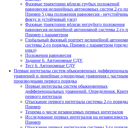
Фазовые траектории вблизи грубых положений
равновесия нелинейных автономных систем 2-го по
Пример 5 (два положения равновесия - неустойчив
фокус и устойчивый узел)
Фазовые траектории вблизи негрубого положения
равновесия нелинейной автономной системы 2-го п
Пример с параметром
Глобальный фазовый портрет нелинейной автоном
системы 2-го порядка. Пример с параметром (пред
цикл)
Положения равновесия
Задание 6. Автономные СДУ.
Тест 6. Автономные СДУ
Первые интегралы систем обыкновенных дифференциал
уравнений и линейные однородные уравнения с частным
производными первого порядка
Первые интегралы систем обыкновенных
дифференциальных уравнений. Определения. Крит
первого интеграла
Отыскание первого интеграла системы 2-го порядка
Пример
Теорема о числе независимых первых интегралов
Исследование первых интегралов на независимость
Пример
Отыскание первых интегралов системы 3-го порядк