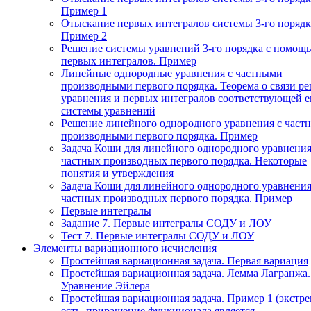
Пример 1
Отыскание первых интегралов системы 3-го порядк
Пример 2
Решение системы уравнений 3-го порядка с помощ
первых интегралов. Пример
Линейные однородные уравнения с частными
производными первого порядка. Теорема о связи р
уравнения и первых интегралов соответствующей 
системы уравнений
Решение линейного однородного уравнения с част
производными первого порядка. Пример
Задача Коши для линейного однородного уравнения
частных производных первого порядка. Некоторые
понятия и утверждения
Задача Коши для линейного однородного уравнения
частных производных первого порядка. Пример
Первые интегралы
Задание 7. Первые интегралы СОДУ и ЛОУ
Тест 7. Первые интегралы СОДУ и ЛОУ
Элементы вариационного исчисления
Простейшая вариационная задача. Первая вариация
Простейшая вариационная задача. Лемма Лагранжа.
Уравнение Эйлера
Простейшая вариационная задача. Пример 1 (экстр
есть, приращение функционала является