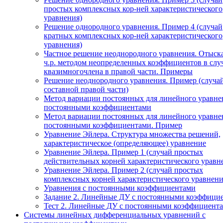
простых комплексных кор-ней характеристического
уравнения)
Решение однородного уравнения. Пример 4 (случай
кратных комплексных кор-ней характеристического
уравнения)
Частное решение неоднородного уравнения. Отыск
ч.р. методом неопределенных коэффициентов в слу
квазимногочлена в правой части. Примеры
Решение неоднородного уравнения. Пример (случа
составной правой части)
Метод вариации постоянных для линейного уравне
постоянными коэффициентами
Метод вариации постоянных для линейного уравне
постоянными коэффициентами. Пример
Уравнение Эйлера. Структура множества решений,
характеристическое (определяющее) уравнение
Уравнение Эйлера. Пример 1 (случай простых
действительных корней характеристического уравн
Уравнение Эйлера. Пример 2 (случай простых
комплексных корней характеристического уравнени
Уравнения с постоянными коэффициентами
Задание 2. Линейные ДУ с постоянными коэффици
Тест 2. Линейные ДУ с постоянными коэффициента
Системы линейных дифференциальных уравнений с