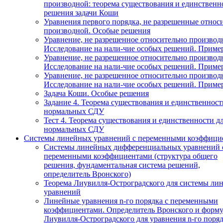
производной: теорема существования и единственн
решения задачи Коши
Уравнения первого порядка, не разрешенные относ
производной. Особые решения
Уравнение, не разрешенное относительно производ
Исследование на нали-чие особых решений. Приме
Уравнение, не разрешенное относительно производ
Исследование на нали-чие особых решений. Приме
Уравнение, не разрешенное относительно производ
Исследование на нали-чие особых решений. Приме
Задача Коши. Особые решения
Задание 4. Теорема существования и единственност
нормальных СДУ
Тест 4. Теорема существования и единственности д
нормальных СДУ
Системы линейных уравнений с переменными коэффици
Системы линейных дифференциальных уравнений 
переменными коэффициентами (структура общего
решения, фундаментальная система решений,
определитель Вронского)
Теорема Лиувилля-Остроградского для системы ли
уравнений
Линейные уравнения n-го порядка с переменными
коэффициентами. Определитель Вронского и форму
Лиувилля-Остроградского для уравнения n-го поря