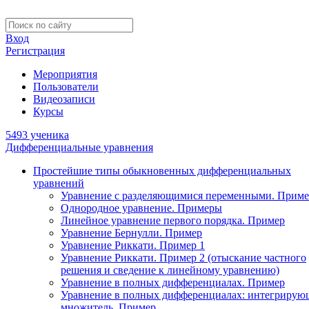
Вход
Регистрация
Мероприятия
Пользователи
Видеозаписи
Курсы
5493 ученика
Дифференциальные уравнения
Простейшие типы обыкновенных дифференциальных
уравнений
Уравнение с разделяющимися переменными. Приме
Однородное уравнение. Примеры
Линейное уравнение первого порядка. Пример
Уравнение Бернулли. Пример
Уравнение Риккати. Пример 1
Уравнение Риккати. Пример 2 (отыскание частного
решения и сведение к линейному уравнению)
Уравнение в полных дифференциалах. Пример
Уравнение в полных дифференциалах: интегриру
множитель. Пример