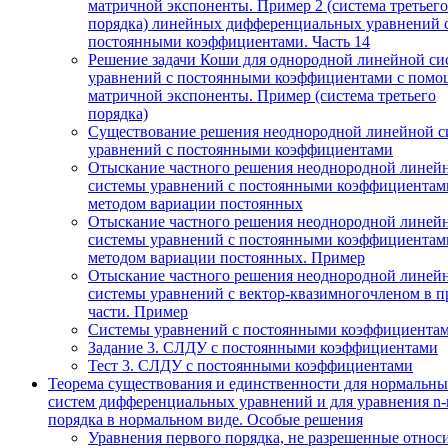
матричной экспоненты. Пример 2 (система третьего
порядка) линейных дифференциальных уравнений 
постоянными коэффициентами. Часть 14
Решение задачи Коши для однородной линейной си
уравнений с постоянными коэффициентами с пом
матричной экспоненты. Пример (система третьего
порядка)
Существование решения неоднородной линейной с
уравнений с постоянными коэффициентами
Отыскание частного решения неоднородной линей
системы уравнений с постоянными коэффициентам
методом вариации постоянных
Отыскание частного решения неоднородной линей
системы уравнений с постоянными коэффициентам
методом вариации постоянных. Пример
Отыскание частного решения неоднородной линей
системы уравнений с вектор-квазимногочленом в п
части. Пример
Системы уравнений с постоянными коэффициента
Задание 3. СЛДУ с постоянными коэффициентами
Тест 3. СЛДУ с постоянными коэффициентами
Теорема существования и единственности для нормальн
систем дифференциальных уравнений и для уравнения n-
порядка в нормальном виде. Особые решения
Уравнения первого порядка, не разрешенные относ