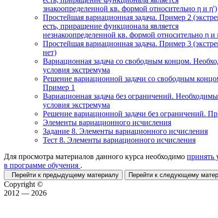
знакоопределенной кв. формой относительно η и η')
Простейшая вариационная задача. Пример 2 (экстр
есть, приращение функционала является
незнакоопределенной кв. формой относительно η и η
Простейшая вариационная задача. Пример 3 (экстр
нет)
Вариационная задача со свободным концом. Необх
условия экстремума
Решение вариационной задачи со свободным концо
Пример 1
Вариационная задача без ограничений. Необходимы
условия экстремума
Решение вариационной задачи без ограничений. П
Элементы вариационного исчисления
Задание 8. Элементы вариационного исчисления
Тест 8. Элементы вариационного исчисления
Для просмотра материалов данного курса необходимо
принять 
в программе обучения
.
Перейти к предыдущему материалу
Перейти к следующему мат
Copyright ©
2012 — 2026