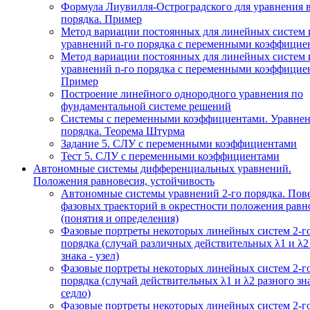
Формула Лиувилля-Остроградского для уравнения 
порядка. Пример
Метод вариации постоянных для линейных систем 
уравнений n-го порядка с переменными коэффицие
Метод вариации постоянных для линейных систем 
уравнений n-го порядка с переменными коэффицие
Пример
Построение линейного однородного уравнения по
фундаментальной системе решений
Системы с переменными коэффициентами. Уравнен
порядка. Теорема Штурма
Задание 5. СЛУ с переменными коэффициентами
Тест 5. СЛУ с переменными коэффициентами
Автономные системы дифференциальных уравнений.
Положения равновесия, устойчивость
Автономные системы уравнений 2-го порядка. Пов
фазовых траекторий в окрестности положения равн
(понятия и определения)
Фазовые портреты некоторых линейных систем 2-г
порядка (случай различных действительных λ1 и λ2
знака - узел)
Фазовые портреты некоторых линейных систем 2-г
порядка (случай действительных λ1 и λ2 разного зна
седло)
Фазовые портреты некоторых линейных систем 2-г