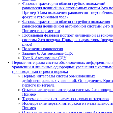
Фазовые траектории вблизи грубых положений
равновесия нелинейных автономных систем 2-го по
Пример 5 (два положения равновесия - неустойчив
фокус и устойчивый узел)
Фазовые траектории вблизи негрубого положения
равновесия нелинейной автономной системы 2-го п
Пример с параметром
Глобальный фазовый портрет нелинейной автоном
системы 2-го порядка. Пример с параметром (пред
цикл)
Положения равновесия
Задание 6. Автономные СДУ.
Тест 6. Автономные СДУ
Первые интегралы систем обыкновенных дифференциал
уравнений и линейные однородные уравнения с частным
производными первого порядка
Первые интегралы систем обыкновенных
дифференциальных уравнений. Определения. Крит
первого интеграла
Отыскание первого интеграла системы 2-го порядка
Пример
Теорема о числе независимых первых интегралов
Исследование первых интегралов на независимость
Пример
Отыскание первых интегралов системы 3-го порядк