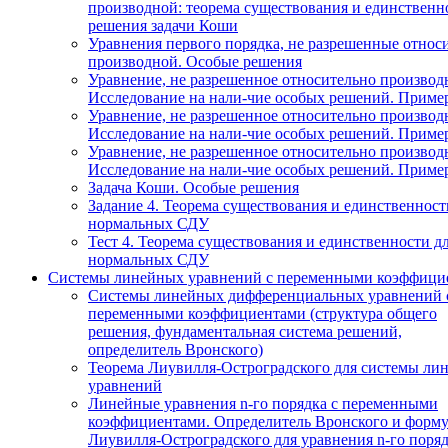
производной: теорема существования и единственн
решения задачи Коши
Уравнения первого порядка, не разрешенные относ
производной. Особые решения
Уравнение, не разрешенное относительно производ
Исследование на нали-чие особых решений. Приме
Уравнение, не разрешенное относительно производ
Исследование на нали-чие особых решений. Приме
Уравнение, не разрешенное относительно производ
Исследование на нали-чие особых решений. Приме
Задача Коши. Особые решения
Задание 4. Теорема существования и единственност
нормальных СДУ
Тест 4. Теорема существования и единственности д
нормальных СДУ
Системы линейных уравнений с переменными коэффици
Системы линейных дифференциальных уравнений 
переменными коэффициентами (структура общего
решения, фундаментальная система решений,
определитель Вронского)
Теорема Лиувилля-Остроградского для системы ли
уравнений
Линейные уравнения n-го порядка с переменными
коэффициентами. Определитель Вронского и форму
Лиувилля-Остроградского для уравнения n-го поря