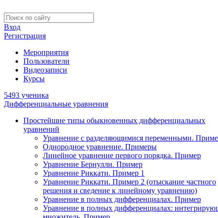
Вход
Регистрация
Мероприятия
Пользователи
Видеозаписи
Курсы
5493 ученика
Дифференциальные уравнения
Простейшие типы обыкновенных дифференциальных
уравнений
Уравнение с разделяющимися переменными. Приме
Однородное уравнение. Примеры
Линейное уравнение первого порядка. Пример
Уравнение Бернулли. Пример
Уравнение Риккати. Пример 1
Уравнение Риккати. Пример 2 (отыскание частного
решения и сведение к линейному уравнению)
Уравнение в полных дифференциалах. Пример
Уравнение в полных дифференциалах: интегриру
множитель. Пример