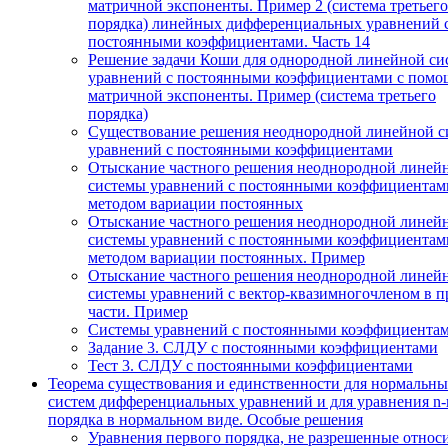
матричной экспоненты. Пример 2 (система третьего
порядка) линейных дифференциальных уравнений 
постоянными коэффициентами. Часть 14
Решение задачи Коши для однородной линейной си
уравнений с постоянными коэффициентами с пом
матричной экспоненты. Пример (система третьего
порядка)
Существование решения неоднородной линейной с
уравнений с постоянными коэффициентами
Отыскание частного решения неоднородной линей
системы уравнений с постоянными коэффициентам
методом вариации постоянных
Отыскание частного решения неоднородной линей
системы уравнений с постоянными коэффициентам
методом вариации постоянных. Пример
Отыскание частного решения неоднородной линей
системы уравнений с вектор-квазимногочленом в п
части. Пример
Системы уравнений с постоянными коэффициента
Задание 3. СЛДУ с постоянными коэффициентами
Тест 3. СЛДУ с постоянными коэффициентами
Теорема существования и единственности для нормальн
систем дифференциальных уравнений и для уравнения n-
порядка в нормальном виде. Особые решения
Уравнения первого порядка, не разрешенные относ