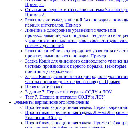
Пример 1
Отыскание первых интегралов системы 3-го порядк
Пример 2
Решение системы уравнений 3-го порядка с помощ
первых интегралов. Пример
Линейные однородные уравнения с частными
производными первого порядка. Теорема о связи р
уравнения и первых интегралов соответствующей 
системы уравнений
Решение линейного однородного уравнения с част
производными первого порядка. Пример
Задача Коши для линейного однородного уравнения
частных производных первого порядка. Некоторые
понятия и утверждения
Задача Коши для линейного однородного уравнения
частных производных первого порядка. Пример
Первые интегралы
Задание 7. Первые интегралы СОДУ и ЛОУ
Тест 7. Первые интегралы СОДУ и ЛОУ
Элементы вариационного исчисления
Простейшая вариационная задача. Первая вариация
Простейшая вариационная задача. Лемма Лагранжа.
Уравнение Эйлера
Простейшая вариационная задача. Пример 1 (экстр
есть, приращение функционала является