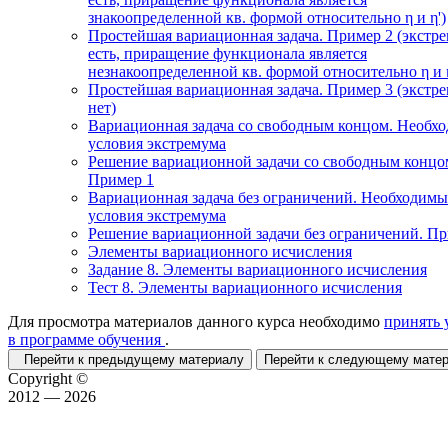
знакоопределенной кв. формой относительно η и η')
Простейшая вариационная задача. Пример 2 (экстр
есть, приращение функционала является
незнакоопределенной кв. формой относительно η и η
Простейшая вариационная задача. Пример 3 (экстр
нет)
Вариационная задача со свободным концом. Необх
условия экстремума
Решение вариационной задачи со свободным концо
Пример 1
Вариационная задача без ограничений. Необходимы
условия экстремума
Решение вариационной задачи без ограничений. П
Элементы вариационного исчисления
Задание 8. Элементы вариационного исчисления
Тест 8. Элементы вариационного исчисления
Для просмотра материалов данного курса необходимо
принять 
в программе обучения
.
Перейти к предыдущему материалу
Перейти к следующему мат
Copyright ©
2012 — 2026