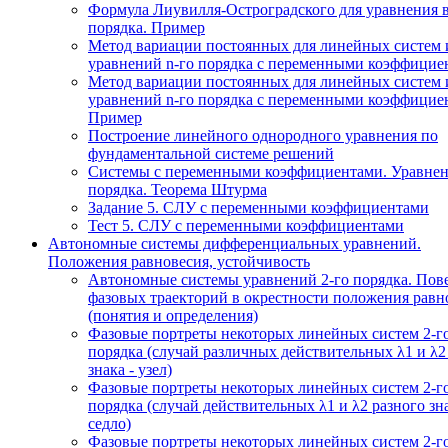
Формула Лиувилля-Остроградского для уравнения 
порядка. Пример
Метод вариации постоянных для линейных систем 
уравнений n-го порядка с переменными коэффицие
Метод вариации постоянных для линейных систем 
уравнений n-го порядка с переменными коэффицие
Пример
Построение линейного однородного уравнения по
фундаментальной системе решений
Системы с переменными коэффициентами. Уравнен
порядка. Теорема Штурма
Задание 5. СЛУ с переменными коэффициентами
Тест 5. СЛУ с переменными коэффициентами
Автономные системы дифференциальных уравнений.
Положения равновесия, устойчивость
Автономные системы уравнений 2-го порядка. Пов
фазовых траекторий в окрестности положения равн
(понятия и определения)
Фазовые портреты некоторых линейных систем 2-г
порядка (случай различных действительных λ1 и λ2
знака - узел)
Фазовые портреты некоторых линейных систем 2-г
порядка (случай действительных λ1 и λ2 разного зна
седло)
Фазовые портреты некоторых линейных систем 2-г