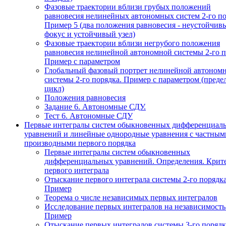
Фазовые траектории вблизи грубых положений
равновесия нелинейных автономных систем 2-го по
Пример 5 (два положения равновесия - неустойчив
фокус и устойчивый узел)
Фазовые траектории вблизи негрубого положения
равновесия нелинейной автономной системы 2-го п
Пример с параметром
Глобальный фазовый портрет нелинейной автоном
системы 2-го порядка. Пример с параметром (пред
цикл)
Положения равновесия
Задание 6. Автономные СДУ.
Тест 6. Автономные СДУ
Первые интегралы систем обыкновенных дифференциал
уравнений и линейные однородные уравнения с частным
производными первого порядка
Первые интегралы систем обыкновенных
дифференциальных уравнений. Определения. Крит
первого интеграла
Отыскание первого интеграла системы 2-го порядка
Пример
Теорема о числе независимых первых интегралов
Исследование первых интегралов на независимость
Пример
Отыскание первых интегралов системы 3-го порядк