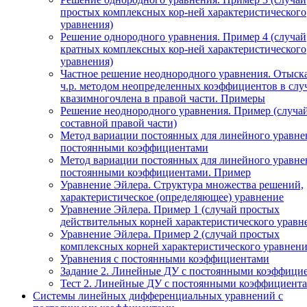
простых комплексных кор-ней характеристического
уравнения)
Решение однородного уравнения. Пример 4 (случай
кратных комплексных кор-ней характеристического
уравнения)
Частное решение неоднородного уравнения. Отыск
ч.р. методом неопределенных коэффициентов в слу
квазимногочлена в правой части. Примеры
Решение неоднородного уравнения. Пример (случа
составной правой части)
Метод вариации постоянных для линейного уравне
постоянными коэффициентами
Метод вариации постоянных для линейного уравне
постоянными коэффициентами. Пример
Уравнение Эйлера. Структура множества решений,
характеристическое (определяющее) уравнение
Уравнение Эйлера. Пример 1 (случай простых
действительных корней характеристического уравн
Уравнение Эйлера. Пример 2 (случай простых
комплексных корней характеристического уравнени
Уравнения с постоянными коэффициентами
Задание 2. Линейные ДУ с постоянными коэффици
Тест 2. Линейные ДУ с постоянными коэффициента
Системы линейных дифференциальных уравнений с