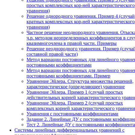
простых комплексных кор-ней характеристического
уравнения)
Решение однородного уравнения. Пример 4 (случай
кратных комплексных кор-ней характеристического
уравнения)
Частное решение неоднородного уравнения. Отыск
ч.р. методом неопределенных коэффициентов в слу
квазимногочлена в правой части. Примеры
Решение неоднородного уравнения. Пример (случа
составной правой части)
Метод вариации постоянных для линейного уравне
постоянными коэффициентами
Метод вариации постоянных для линейного уравне
постоянными коэффициентами. Пример
Уравнение Эйлера. Структура множества решений,
характеристическое (определяющее) уравнение
Уравнение Эйлера. Пример 1 (случай простых
действительных корней характеристического уравн
Уравнение Эйлера. Пример 2 (случай простых
комплексных корней характеристического уравнени
Уравнения с постоянными коэффициентами
Задание 2. Линейные ДУ с постоянными коэффици
Тест 2. Линейные ДУ с постоянными коэффициента
Системы линейных дифференциальных уравнений с