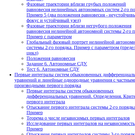
Фазовые траектории вблизи грубых положений
равновесия нелинейных автономных систем 2-го по
Пример 5 (два положения равновесия - неустойчив
фокус и устойчивый узел)
Фазовые траектории вблизи негрубого положения
равновесия нелинейной автономной системы 2-го п
Пример с параметром
Глобальный фазовый портрет нелинейной автоном
системы 2-го порядка. Пример с параметром (пред
цикл)
Положения равновесия
Задание 6. Автономные СДУ.
Тест 6. Автономные СДУ
Первые интегралы систем обыкновенных дифференциал
уравнений и линейные однородные уравнения с частным
производными первого порядка
Первые интегралы систем обыкновенных
дифференциальных уравнений. Определения. Крит
первого интеграла
Отыскание первого интеграла системы 2-го порядка
Пример
Теорема о числе независимых первых интегралов
Исследование первых интегралов на независимость
Пример
Отыскание первых интегралов системы 3-го порядк