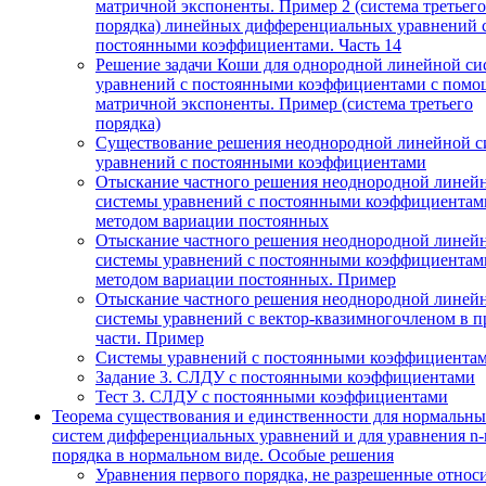
матричной экспоненты. Пример 2 (система третьего
порядка) линейных дифференциальных уравнений 
постоянными коэффициентами. Часть 14
Решение задачи Коши для однородной линейной си
уравнений с постоянными коэффициентами с пом
матричной экспоненты. Пример (система третьего
порядка)
Существование решения неоднородной линейной с
уравнений с постоянными коэффициентами
Отыскание частного решения неоднородной линей
системы уравнений с постоянными коэффициентам
методом вариации постоянных
Отыскание частного решения неоднородной линей
системы уравнений с постоянными коэффициентам
методом вариации постоянных. Пример
Отыскание частного решения неоднородной линей
системы уравнений с вектор-квазимногочленом в п
части. Пример
Системы уравнений с постоянными коэффициента
Задание 3. СЛДУ с постоянными коэффициентами
Тест 3. СЛДУ с постоянными коэффициентами
Теорема существования и единственности для нормальн
систем дифференциальных уравнений и для уравнения n-
порядка в нормальном виде. Особые решения
Уравнения первого порядка, не разрешенные относ