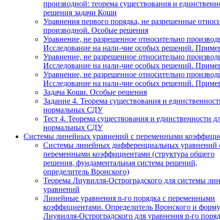
производной: теорема существования и единственн
решения задачи Коши
Уравнения первого порядка, не разрешенные относ
производной. Особые решения
Уравнение, не разрешенное относительно производ
Исследование на нали-чие особых решений. Приме
Уравнение, не разрешенное относительно производ
Исследование на нали-чие особых решений. Приме
Уравнение, не разрешенное относительно производ
Исследование на нали-чие особых решений. Приме
Задача Коши. Особые решения
Задание 4. Теорема существования и единственност
нормальных СДУ
Тест 4. Теорема существования и единственности д
нормальных СДУ
Системы линейных уравнений с переменными коэффици
Системы линейных дифференциальных уравнений 
переменными коэффициентами (структура общего
решения, фундаментальная система решений,
определитель Вронского)
Теорема Лиувилля-Остроградского для системы ли
уравнений
Линейные уравнения n-го порядка с переменными
коэффициентами. Определитель Вронского и форму
Лиувилля-Остроградского для уравнения n-го поря