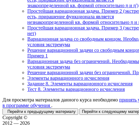
знакоопределенной кв. формой относительно η и η')
Простейшая вариационная задача. Пример 2 (экстр
есть, приращение функционала является
незнакоопределенной кв. формой относительно η и η
Простейшая вариационная задача. Пример 3 (экстр
нет)
Вариационная задача со свободным концом. Необх
условия экстремума
Решение вариационной задачи со свободным концо
Пример 1
Вариационная задача без ограничений. Необходимы
условия экстремума
Решение вариационной задачи без ограничений. П
Элементы вариационного исчисления
Задание 8. Элементы вариационного исчисления
Тест 8. Элементы вариационного исчисления
Для просмотра материалов данного курса необходимо
принять 
в программе обучения
.
Перейти к предыдущему материалу
Перейти к следующему мат
Copyright ©
2012 — 2026