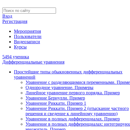
Вход
Регистрация
Мероприятия
Пользователи
Видеозаписи
Курсы
5494 ученика
Дифференциальные уравнения
Простейшие типы обыкновенных дифференциальных
уравнений
Уравнение с разделяющимися переменными. Приме
Однородное уравнение. Примеры
Линейное уравнение первого порядка. Пример
Уравнение Бернулли. Пример
Уравнение Риккати. Пример 1
Уравнение Риккати. Пример 2 (отыскание частного
решения и сведение к линейному уравнению)
Уравнение в полных дифференциалах. Пример
Уравнение в полных дифференциалах: интегриру
множитель. Пример