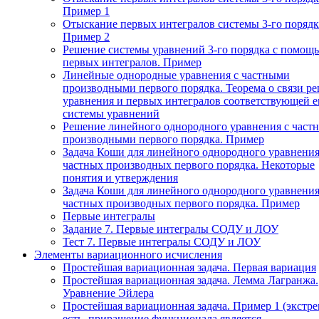
Пример 1
Отыскание первых интегралов системы 3-го порядк
Пример 2
Решение системы уравнений 3-го порядка с помощ
первых интегралов. Пример
Линейные однородные уравнения с частными
производными первого порядка. Теорема о связи р
уравнения и первых интегралов соответствующей 
системы уравнений
Решение линейного однородного уравнения с част
производными первого порядка. Пример
Задача Коши для линейного однородного уравнения
частных производных первого порядка. Некоторые
понятия и утверждения
Задача Коши для линейного однородного уравнения
частных производных первого порядка. Пример
Первые интегралы
Задание 7. Первые интегралы СОДУ и ЛОУ
Тест 7. Первые интегралы СОДУ и ЛОУ
Элементы вариационного исчисления
Простейшая вариационная задача. Первая вариация
Простейшая вариационная задача. Лемма Лагранжа.
Уравнение Эйлера
Простейшая вариационная задача. Пример 1 (экстр
есть, приращение функционала является