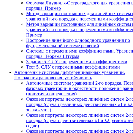
Формула Лиувилля-Остроградского для уравнения 
порядка. Пример
Метод вариации постоянных для линейных систем 
уравнений n-го порядка с переменными коэффицие
Метод вариации постоянных для линейных систем 
уравнений n-го порядка с переменными коэффицие
Пример
Построение линейного однородного уравнения по
фундаментальной системе решений
Системы с переменными коэффициентами. Уравнен
порядка. Теорема Штурма
Задание 5. СЛУ с переменными коэффициентами
Тест 5. СЛУ с переменными коэффициентами
Автономные системы дифференциальных уравнений.
Положения равновесия, устойчивость
Автономные системы уравнений 2-го порядка. Пов
фазовых траекторий в окрестности положения равн
(понятия и определения)
Фазовые портреты некоторых линейных систем 2-г
порядка (случай различных действительных λ1 и λ2
знака - узел)
Фазовые портреты некоторых линейных систем 2-г
порядка (случай действительных λ1 и λ2 разного зна
седло)
Фазовые портреты некоторых линейных систем 2-г