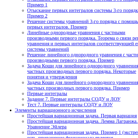
Пример 1
Отыскание первых интегралов системы 3-го порядк
Пример 2
Решение системы уравнений 3-го порядка с помощ
первых интегралов. Пример
Линейные однородные уравнения с частными
производными первого порядка. Теорема о связи р
уравнения и первых интегралов соответствующей 
системы уравнений
Решение линейного однородного уравнения с част
производными первого порядка. Пример
Задача Коши для линейного однородного уравнения
частных производных первого порядка. Некоторые
понятия и утверждения
Задача Коши для линейного однородного уравнения
частных производных первого порядка. Пример
Первые интегралы
Задание 7. Первые интегралы СОДУ и ЛОУ
Тест 7. Первые интегралы СОДУ и ЛОУ
Элементы вариационного исчисления
Простейшая вариационная задача. Первая вариация
Простейшая вариационная задача. Лемма Лагранжа.
Уравнение Эйлера
Простейшая вариационная задача. Пример 1 (экстр
есть, приращение функционала является