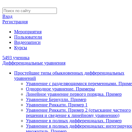
Вход
Регистрация
Мероприятия
Пользователи
Видеозаписи
Курсы
5493 ученика
Дифференциальные уравнения
Простейшие типы обыкновенных дифференциальных
уравнений
Уравнение с разделяющимися переменными. Приме
Однородное уравнение. Примеры
Линейное уравнение первого порядка. Пример
Уравнение Бернулли. Пример
Уравнение Риккати. Пример 1
Уравнение Риккати. Пример 2 (отыскание частного
решения и сведение к линейному уравнению)
Уравнение в полных дифференциалах. Пример
Уравнение в полных дифференциалах: интегриру
множитель. Пример