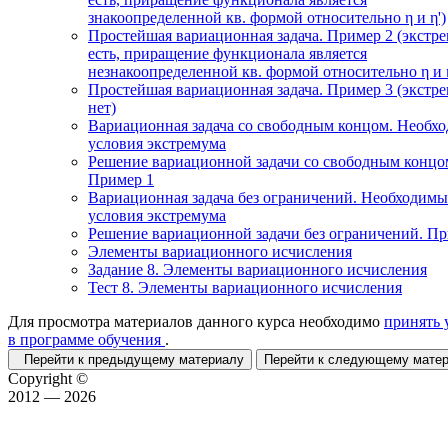
знакоопределенной кв. формой относительно η и η')
Простейшая вариационная задача. Пример 2 (экстр
есть, приращение функционала является
незнакоопределенной кв. формой относительно η и η
Простейшая вариационная задача. Пример 3 (экстр
нет)
Вариационная задача со свободным концом. Необх
условия экстремума
Решение вариационной задачи со свободным концо
Пример 1
Вариационная задача без ограничений. Необходимы
условия экстремума
Решение вариационной задачи без ограничений. П
Элементы вариационного исчисления
Задание 8. Элементы вариационного исчисления
Тест 8. Элементы вариационного исчисления
Для просмотра материалов данного курса необходимо
принять 
в программе обучения
.
Перейти к предыдущему материалу
Перейти к следующему мат
Copyright ©
2012 — 2026