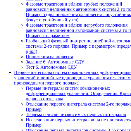
Фазовые траектории вблизи грубых положений
равновесия нелинейных автономных систем 2-го по
Пример 5 (два положения равновесия - неустойчив
фокус и устойчивый узел)
Фазовые траектории вблизи негрубого положения
равновесия нелинейной автономной системы 2-го п
Пример с параметром
Глобальный фазовый портрет нелинейной автоном
системы 2-го порядка. Пример с параметром (пред
цикл)
Положения равновесия
Задание 6. Автономные СДУ.
Тест 6. Автономные СДУ
Первые интегралы систем обыкновенных дифференциал
уравнений и линейные однородные уравнения с частным
производными первого порядка
Первые интегралы систем обыкновенных
дифференциальных уравнений. Определения. Крит
первого интеграла
Отыскание первого интеграла системы 2-го порядка
Пример
Теорема о числе независимых первых интегралов
Исследование первых интегралов на независимость
Пример
Отыскание первых интегралов системы 3-го порядк