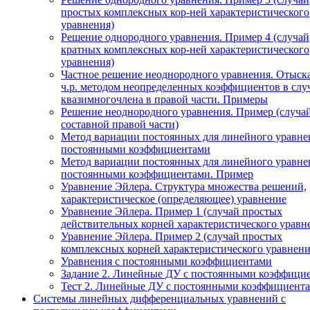
простых комплексных кор-ней характеристического
уравнения)
Решение однородного уравнения. Пример 4 (случай
кратных комплексных кор-ней характеристического
уравнения)
Частное решение неоднородного уравнения. Отыск
ч.р. методом неопределенных коэффициентов в слу
квазимногочлена в правой части. Примеры
Решение неоднородного уравнения. Пример (случа
составной правой части)
Метод вариации постоянных для линейного уравне
постоянными коэффициентами
Метод вариации постоянных для линейного уравне
постоянными коэффициентами. Пример
Уравнение Эйлера. Структура множества решений,
характеристическое (определяющее) уравнение
Уравнение Эйлера. Пример 1 (случай простых
действительных корней характеристического уравн
Уравнение Эйлера. Пример 2 (случай простых
комплексных корней характеристического уравнени
Уравнения с постоянными коэффициентами
Задание 2. Линейные ДУ с постоянными коэффици
Тест 2. Линейные ДУ с постоянными коэффициента
Системы линейных дифференциальных уравнений с