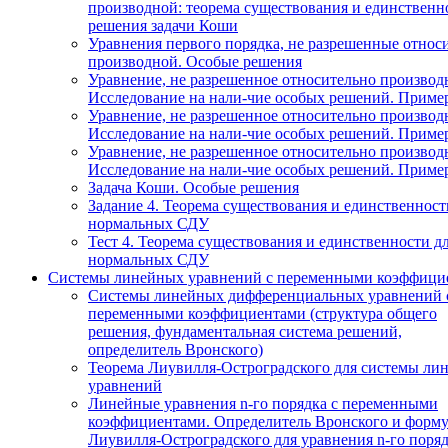
производной: теорема существования и единственн
решения задачи Коши
Уравнения первого порядка, не разрешенные относ
производной. Особые решения
Уравнение, не разрешенное относительно производ
Исследование на нали-чие особых решений. Приме
Уравнение, не разрешенное относительно производ
Исследование на нали-чие особых решений. Приме
Уравнение, не разрешенное относительно производ
Исследование на нали-чие особых решений. Приме
Задача Коши. Особые решения
Задание 4. Теорема существования и единственност
нормальных СДУ
Тест 4. Теорема существования и единственности д
нормальных СДУ
Системы линейных уравнений с переменными коэффици
Системы линейных дифференциальных уравнений 
переменными коэффициентами (структура общего
решения, фундаментальная система решений,
определитель Вронского)
Теорема Лиувилля-Остроградского для системы ли
уравнений
Линейные уравнения n-го порядка с переменными
коэффициентами. Определитель Вронского и форму
Лиувилля-Остроградского для уравнения n-го поря