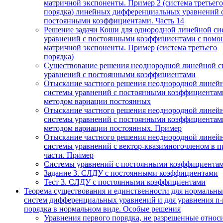
матричной экспоненты. Пример 2 (система третьего
порядка) линейных дифференциальных уравнений 
постоянными коэффициентами. Часть 14
Решение задачи Коши для однородной линейной си
уравнений с постоянными коэффициентами с пом
матричной экспоненты. Пример (система третьего
порядка)
Существование решения неоднородной линейной с
уравнений с постоянными коэффициентами
Отыскание частного решения неоднородной линей
системы уравнений с постоянными коэффициентам
методом вариации постоянных
Отыскание частного решения неоднородной линей
системы уравнений с постоянными коэффициентам
методом вариации постоянных. Пример
Отыскание частного решения неоднородной линей
системы уравнений с вектор-квазимногочленом в п
части. Пример
Системы уравнений с постоянными коэффициента
Задание 3. СЛДУ с постоянными коэффициентами
Тест 3. СЛДУ с постоянными коэффициентами
Теорема существования и единственности для нормальн
систем дифференциальных уравнений и для уравнения n-
порядка в нормальном виде. Особые решения
Уравнения первого порядка, не разрешенные относ