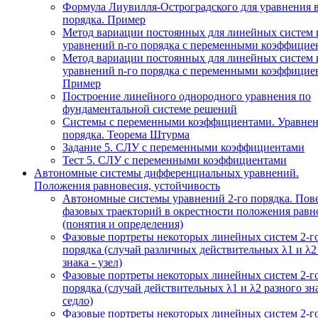
Формула Лиувилля-Остроградского для уравнения 
порядка. Пример
Метод вариации постоянных для линейных систем 
уравнений n-го порядка с переменными коэффицие
Метод вариации постоянных для линейных систем 
уравнений n-го порядка с переменными коэффицие
Пример
Построение линейного однородного уравнения по
фундаментальной системе решений
Системы с переменными коэффициентами. Уравнен
порядка. Теорема Штурма
Задание 5. СЛУ с переменными коэффициентами
Тест 5. СЛУ с переменными коэффициентами
Автономные системы дифференциальных уравнений.
Положения равновесия, устойчивость
Автономные системы уравнений 2-го порядка. Пов
фазовых траекторий в окрестности положения равн
(понятия и определения)
Фазовые портреты некоторых линейных систем 2-г
порядка (случай различных действительных λ1 и λ2
знака - узел)
Фазовые портреты некоторых линейных систем 2-г
порядка (случай действительных λ1 и λ2 разного зна
седло)
Фазовые портреты некоторых линейных систем 2-г